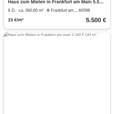
Haus zum Mieten in Frankfurt am Main 5.500
€ 360 m²
9 Zi.
ca. 360,00 m²
Frankfurt am ... 60598
5.500 €
15 €/m²