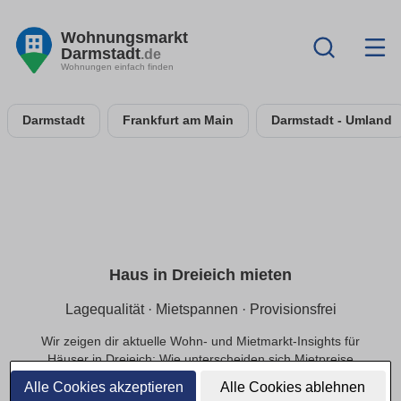
Wohnungsmarkt
Darmstadt
.de
Wohnungen einfach finden
Darmstadt
Frankfurt am Main
Darmstadt - Umland
Haus in Dreieich mieten
Lagequalität · Mietspannen · Provisionsfrei
Wir zeigen dir aktuelle Wohn- und Mietmarkt-Insights für
Häuser in Dreieich: Wie unterscheiden sich Mietpreise
innerhalb der Lage, welche Infrastruktur beeinflusst die
Alle Cookies akzeptieren
Alle Cookies ablehnen
Nachfrage und welche Preisbereiche sind realistisch?