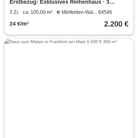
Erstbezug: Exklusives Reihenhaus · 3
Zimmer · ca. 105–108 m² · Neubau 2025 ·
3 Zi.
ca. 105,00 m²
Mörfelden-Wal... 64546
Mörfelden-Walldorf
2.200 €
24 €/m²