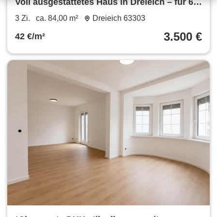
Voll ausgestattetes Haus in Dreieich – für 6
Betten, WLAN, Waschmaschine, Trockner,
3 Zi.
ca. 84,00 m²
Dreieich 63303
Küche inklusive
3.500 €
42 €/m²