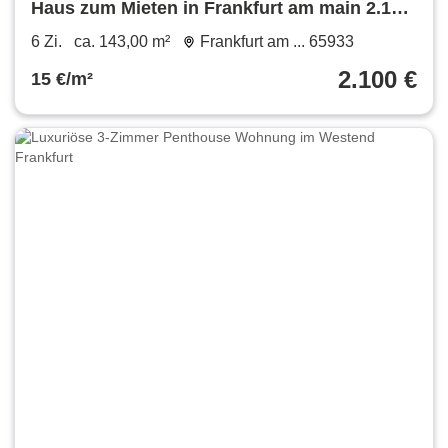
Haus zum Mieten in Frankfurt am main 2.100
€ 143 m²
6 Zi.
ca. 143,00 m²
Frankfurt am ... 65933
2.100 €
15 €/m²