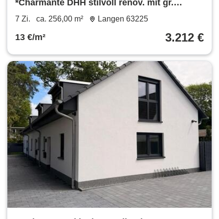
*Charmante DHH stilvoll renov. mit gr.
Garten & Garage*
7 Zi.
ca. 256,00 m²
Langen 63225
3.212 €
13 €/m²