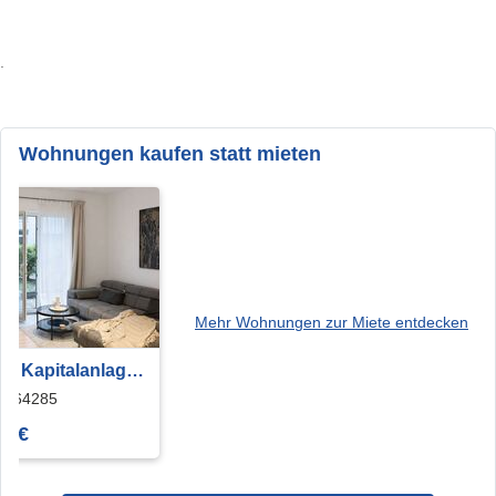
.
Wohnungen kaufen statt mieten
Mehr Wohnungen zur Miete entdecken
ive Kapitalanlage -
ete
dt 64285
wohnung in 1A
9 €