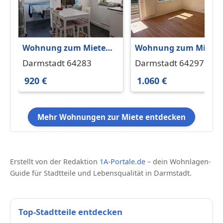
Wohnung zum Mieten
Wohnung zum Miete
in Darmstadt 920 € 61
in Darmstadt 1.060 € 
Darmstadt 64283
Darmstadt 64297
m²
m²
920 €
1.060 €
Mehr Wohnungen zur Miete entdecken
Erstellt von der Redaktion
1A-Portale.de
– dein Wohnlagen-
Guide für Stadtteile und Lebensqualität in Darmstadt.
Top-Stadtteile entdecken