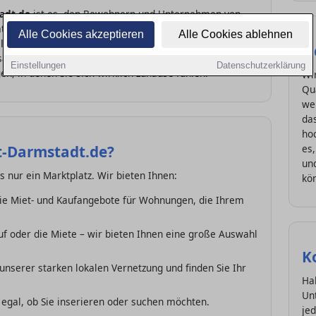
adt.de
ist es, den Bewohnern und Unternehmen von
ttform zu bieten, die es ermöglicht, einfach und schnell
Alle Cookies akzeptieren
Alle Cookies ablehnen
l von Darmstadt, die Nachbarn und den Puls der Stadt.
S
ammenarbeit mit lokalen Akteuren können wir Ihnen
Einstellungen
Datenschutzerklärung
n, in denen Sie sich wirklich zuhause fühlen.
Wir
Qua
wer
da
hoc
-Darmstadt.de?
es,
und
s nur ein Marktplatz. Wir bieten Ihnen:
kö
Sie Miet- und Kaufangebote für Wohnungen, die Ihrem
f oder die Miete – wir bieten Ihnen eine große Auswahl
K
 unserer starken lokalen Vernetzung und finden Sie Ihr
Ha
Un
– egal, ob Sie inserieren oder suchen möchten.
jed