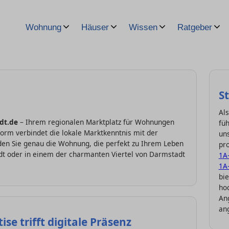
Wohnung
Häuser
Wissen
Ratgeber
S
Als
dt.de
– Ihrem regionalen Marktplatz für Wohnungen
fü
orm verbindet die lokale Marktkenntnis mit der
un
inden Sie genau die Wohnung, die perfekt zu Ihrem Leben
pro
tadt oder in einem der charmanten Viertel von Darmstadt
1A
1A
bie
ho
An
an
se trifft digitale Präsenz