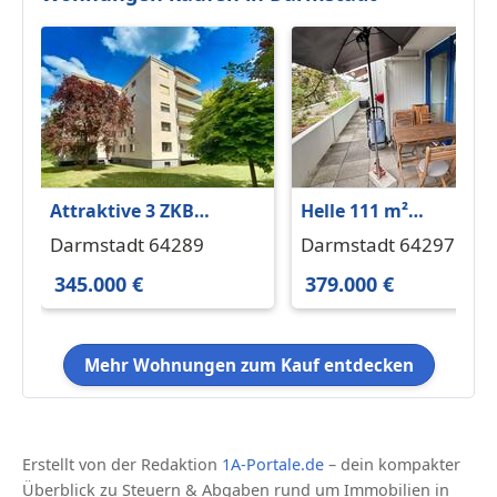
Attraktive 3 ZKB
Helle 111 m²
Eigentumswohnung im
Terrassenwohnung in
Darmstadt 64289
Darmstadt 64297
begehrten
Top-Lage
345.000 €
379.000 €
Komponistenviertel
Mehr Wohnungen zum Kauf entdecken
Erstellt von der Redaktion
1A-Portale.de
– dein kompakter
Überblick zu Steuern & Abgaben rund um Immobilien in