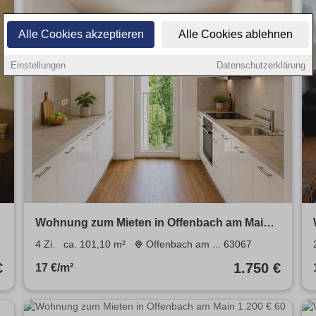
Alle Cookies akzeptieren
Alle Cookies ablehnen
Einstellungen
Datenschutzerklärung
Wohnung zum Mieten in Offenbach am Main
1.750 € 101.1 m²
4 Zi.
ca. 101,10 m²
Offenbach am ... 63067
€
1.750 €
17 €/m²