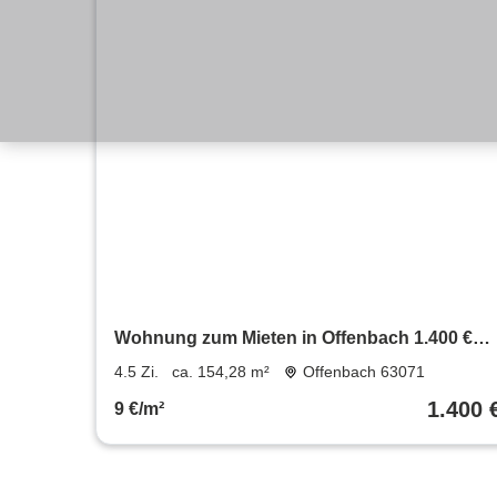
Wohnung zum Mieten in Offenbach 1.400 €
154.28 m²
4.5 Zi.
ca. 154,28 m²
Offenbach 63071
1.400 
9 €/m²