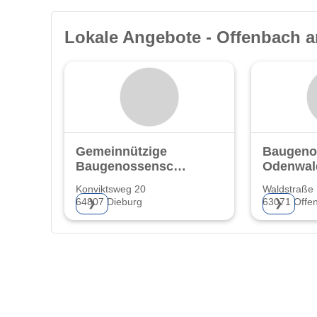
Lokale Angebote - Offenbach 
Gemeinnützige
Baugeno
Baugenossenschaft
Odenwal
eG.
Konviktsweg 20
Waldstraße
64807 Dieburg
63071 Offe
❯
❯