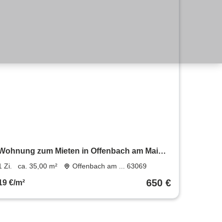
Wohnung zum Mieten in Offenbach am Main
650 € 35 m²
1 Zi.
ca. 35,00 m²
Offenbach am ... 63069
650 €
19 €/m²