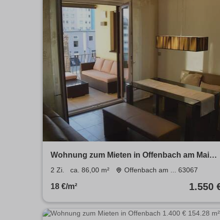
Wohnung zum Mieten in Offenbach am Main
1.550 € 86 m²
2 Zi.
ca. 86,00 m²
Offenbach am ... 63067
1.550 
18 €/m²