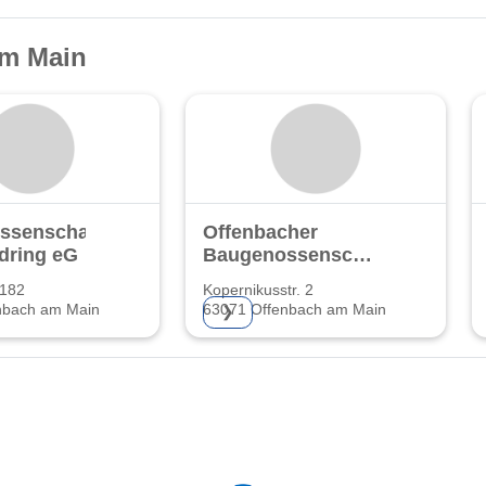
am Main
ssenschaft
Offenbacher
dring eG
Baugenossenschaft
eG
 182
Kopernikusstr. 2
nbach am Main
63071 Offenbach am Main
❯