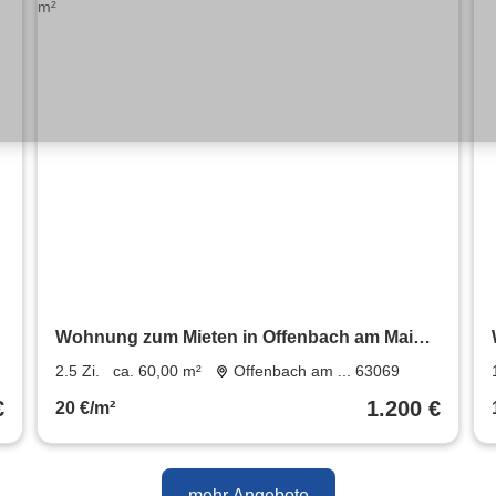
Wohnung zum Mieten in Offenbach am Main
1.200 € 60 m²
2.5 Zi.
ca. 60,00 m²
Offenbach am ... 63069
€
1.200 €
20 €/m²
mehr Angebote