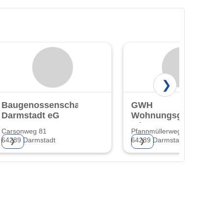
❯
Baugenossenschaft
GWH
Darmstadt eG
Wohnungsgesellscha
mbH Hessen
Carsonweg 81
Pfannmüllerweg 44
64289 Darmstadt
64289 Darmstadt-Kranichste
❯
❯