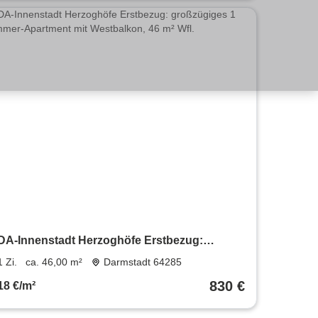
DA-Innenstadt Herzoghöfe Erstbezug:
großzügiges 1 Zimmer-Apartment mit
1 Zi.
ca. 46,00 m²
Darmstadt 64285
Westbalkon, 46 m² Wfl.
830 €
18 €/m²