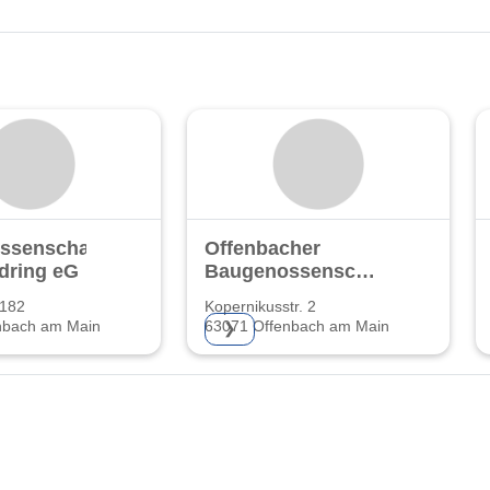
ssenschaft
Offenbacher
dring eG
Baugenossenschaft
eG
 182
Kopernikusstr. 2
nbach am Main
63071 Offenbach am Main
❯