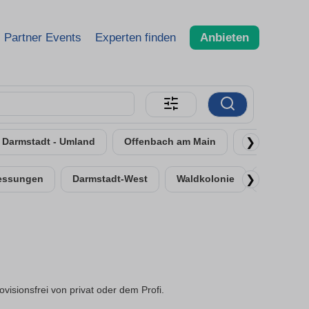
Partner Events
Experten finden
Anbieten
❯
Darmstadt - Umland
Offenbach am Main
Rüsselsheim
❯
essungen
Darmstadt-West
Waldkolonie
Kranichst
sionsfrei von privat oder dem Profi.