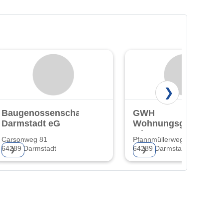
❯
Baugenossenschaft
GWH
Darmstadt eG
Wohnungsgesellscha
mbH Hessen
Carsonweg 81
Pfannmüllerweg 44
64289 Darmstadt
64289 Darmstadt-Kranichste
❯
❯