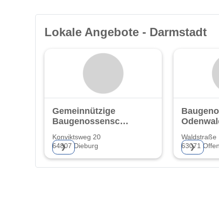
Lokale Angebote - Darmstadt
Gemeinnützige
Baugeno
Baugenossenschaft
Odenwal
eG.
Konviktsweg 20
Waldstraße
64807 Dieburg
63071 Offe
❯
❯