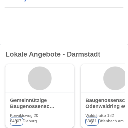
Lokale Angebote - Darmstadt
Gemeinnützige
Baugenossensch
Baugenossenschaft
Odenwaldring eG
eG.
Konviktsweg 20
Waldstraße 182
64807 Dieburg
63071 Offenbach am M
❯
❯