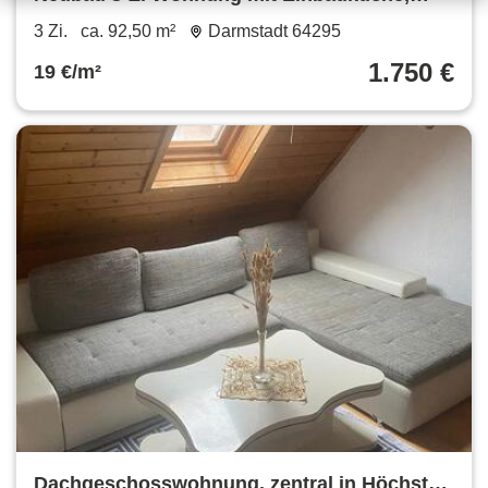
Balkon, Terrassse und Garten
3 Zi.
ca. 92,50 m²
Darmstadt 64295
1.750 €
19 €/m²
Dachgeschosswohnung, zentral in Höchst