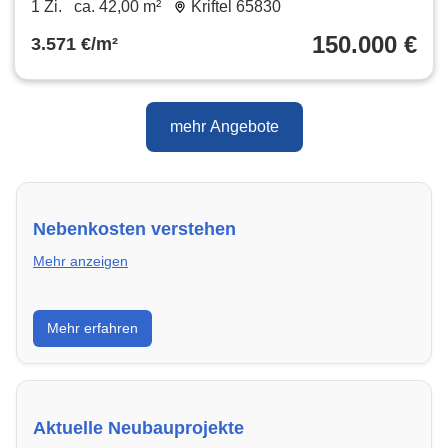
1 Zi.
ca. 42,00 m²
Kriftel 65830
150.000 €
3.571 €/m²
mehr Angebote
Nebenkosten verstehen
Mehr anzeigen
Erfahre, welche Nebenkosten rechtmäßig sind und
Mehr erfahren
wie du deine monatliche Belastung optimieren
kannst.
Aktuelle Neubauprojekte