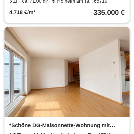
3 Zi.
ca. 71,00 m²
Hofheim am Ta... 65719
335.000 €
4.718 €/m²
*Schöne DG-Maisonnette-Wohnung mit
Fernblick*