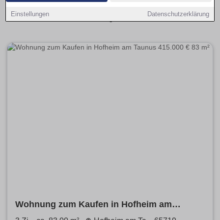
alle aktuellen Kaufangebote übersichtlich aufbereitet und
Einstellungen
Datenschutzerklärung
leicht vergleichbar.
Wohnung zum Kaufen in Hofheim am
Taunus 415.000 € 83 m²