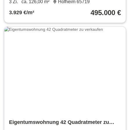
3 Zi.
ca. 126,00 m²
Hofheim 65719
Zimmerwohnung in zentraler Lage
495.000 €
3.929 €/m²
Eigentumswohnung 42 Quadratmeter zu
verkaufen