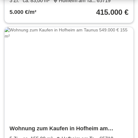
3 Zi.
ca. 83,00 m²
Hofheim am Ta... 65719
415.000 €
5.000 €/m²
Wohnung zum Kaufen in Hofheim am
Taunus 549.000 € 155 m²