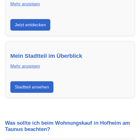
Mehr anzeigen
Entdecke Neubauprojekte in Hofheim am Taunus –
Jetzt entdecken
modern, energieeffizient und sofort bezugsfertig.
Mein Stadtteil im Überblick
Mehr anzeigen
Erfahre mehr über deinen Stadtteil in Hofheim am
Stadtteil ansehen
Taunus: Lebensqualität, Verkehrsanbindung,
Schulen, Freizeitmöglichkeiten und Mietpreise.
Was sollte ich beim Wohnungskauf in Hofheim am
Taunus beachten?