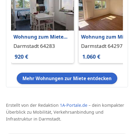
Wohnung zum Mieten
Wohnung zum Miete
in Darmstadt 920 € 61
in Darmstadt 1.060 € 
Darmstadt 64283
Darmstadt 64297
m²
m²
920 €
1.060 €
Mehr Wohnungen zur Miete entdecken
Erstellt von der Redaktion
1A-Portale.de
– dein kompakter
Überblick zu Mobilität, Verkehrsanbindung und
Infrastruktur in Darmstadt.