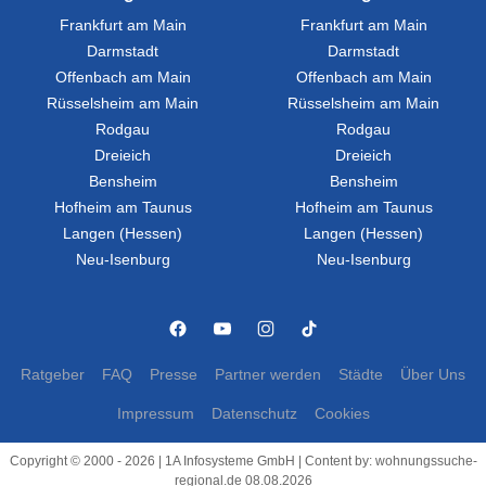
Frankfurt am Main
Frankfurt am Main
Darmstadt
Darmstadt
Offenbach am Main
Offenbach am Main
Rüsselsheim am Main
Rüsselsheim am Main
Rodgau
Rodgau
Dreieich
Dreieich
Bensheim
Bensheim
Hofheim am Taunus
Hofheim am Taunus
Langen (Hessen)
Langen (Hessen)
Neu-Isenburg
Neu-Isenburg
Ratgeber
FAQ
Presse
Partner werden
Städte
Über Uns
Impressum
Datenschutz
Cookies
Copyright © 2000 - 2026 | 1A Infosysteme GmbH | Content by: wohnungssuche-
regional.de 08.08.2026