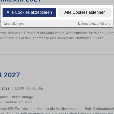
Alle Cookies akzeptieren
Alle Cookies ablehnen
1.2027
|
09:00 - 18:00 Uhr
udwig-Erhard-Anlage 1
Einstellungen
Datenschutzerklärung
7 Frankfurt am Main
sse heimtextil Frankfurt am Main ist die Weltleitmesse für Wohn-, Objek
urt bietet als erste Fachmesse des Jahres die Plattform für Hers...
H 2027
3.2027
|
18:00 - 17:00 Uhr
udwig-Erhard-Anlage 1
7 Frankfurt am Main
sse ISH Frankfurt am Main ist die Weltleitmesse für Bad, Gebäudetech
en. Eine Vielzahl an Ausstellern aus zahlreichen Ländern präsentieren