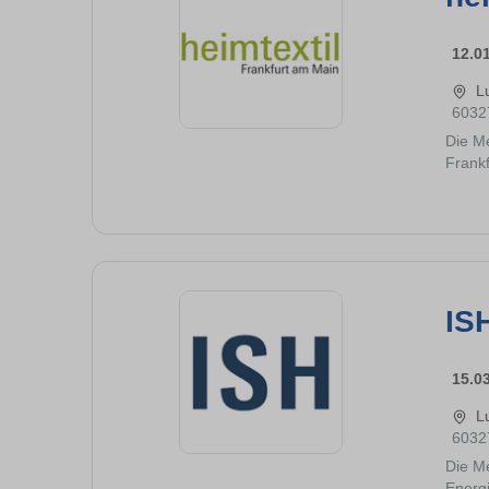
12.0
L
6032
Die Me
Frankf
IS
15.0
L
6032
Die Me
Energi