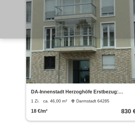
DA-Innenstadt Herzoghöfe Erstbezug:
großzügiges 1 Zimmer-Apartment mit
1 Zi.
ca. 46,00 m²
Darmstadt 64285
Westbalkon, 46 m² Wfl.
830 
18 €/m²