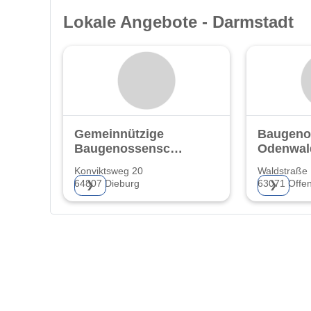
Lokale Angebote - Darmstadt
Gemeinnützige
Baugeno
Baugenossenschaft
Odenwal
eG.
Konviktsweg 20
Waldstraße
64807 Dieburg
63071 Offe
❯
❯