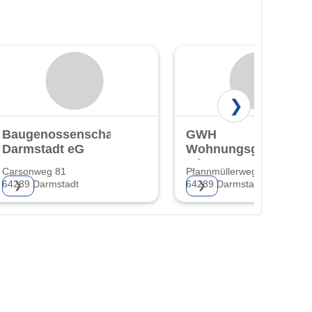
❯
Baugenossenschaft
GWH
Darmstadt eG
Wohnungsgesellscha
mbH Hessen
Carsonweg 81
Pfannmüllerweg 44
64289 Darmstadt
64289 Darmstadt-Kranichste
❯
❯