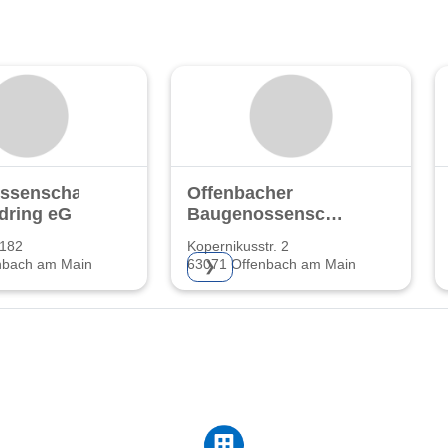
ssenschaft
Offenbacher
dring eG
Baugenossenschaft
eG
 182
Kopernikusstr. 2
nbach am Main
63071 Offenbach am Main
❯