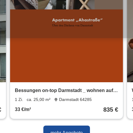
Bessungen on-top Darmstadt _ wohnen auf
Zeit
1 Zi.
ca. 25,00 m²
Darmstadt 64285
€
835 €
33 €/m²
mehr Angebote