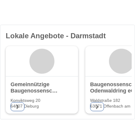
Lokale Angebote - Darmstadt
Gemeinnützige
Baugenossensch
Baugenossenschaft
Odenwaldring eG
eG.
Konviktsweg 20
Waldstraße 182
64807 Dieburg
63071 Offenbach am M
❯
❯