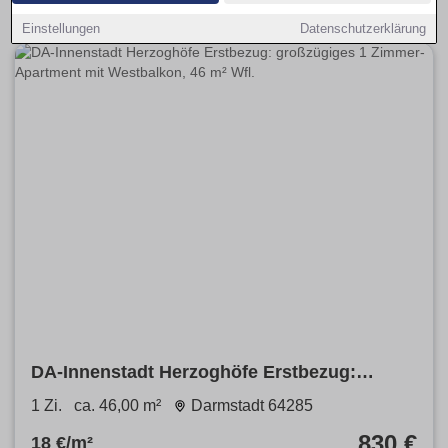
Einstellungen
Datenschutzerklärung
DA-Innenstadt Herzoghöfe Erstbezug:
großzügiges 1 Zimmer-Apartment mit
1 Zi.
ca. 46,00 m²
Darmstadt 64285
Westbalkon, 46 m² Wfl.
830 €
18 €/m²