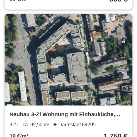
Neubau 3-Zi Wohnung mit Einbauküche,
Balkon, Terrassse und Garten
3 Zi.
ca. 92,50 m²
Darmstadt 64295
1.750 €
19 €/m²