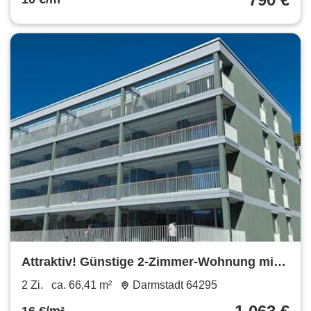
Attraktiv! Günstige 2-Zimmer-Wohnung mit
großer Terrasse
2 Zi.
ca. 66,41 m²
Darmstadt 64295