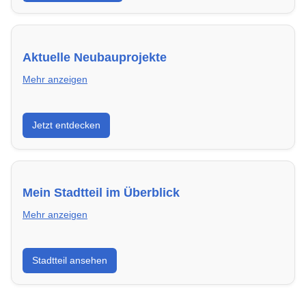
Aktuelle Neubauprojekte
Mehr anzeigen
Entdecke Neubauprojekte in Darmstadt – modern,
Jetzt entdecken
energieeffizient und sofort bezugsfertig.
Mein Stadtteil im Überblick
Mehr anzeigen
Erfahre mehr über deinen Stadtteil in Darmstadt:
Stadtteil ansehen
Lebensqualität, Verkehrsanbindung, Schulen,
Freizeitmöglichkeiten und Mietpreise.