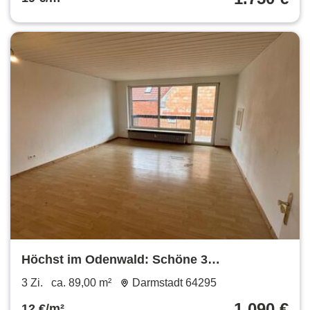
Höchst im Odenwald: Schöne 3
Zimmerwohnung mit Loggia
3 Zi.
ca. 89,00 m²
Darmstadt 64295
1.090 €
12 €/m²