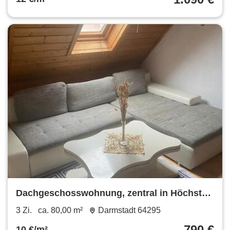
Dachgeschosswohnung, zentral in Höchst
im Odenwald zu vermieten
3 Zi.
ca. 80,00 m²
Darmstadt 64295
790 €
10 €/m²