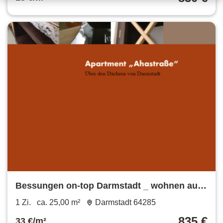
Bessungen on-top Darmstadt _ wohnen auf
Zeit
1 Zi.
ca. 25,00 m²
Darmstadt 64285
835 €
33 €/m²