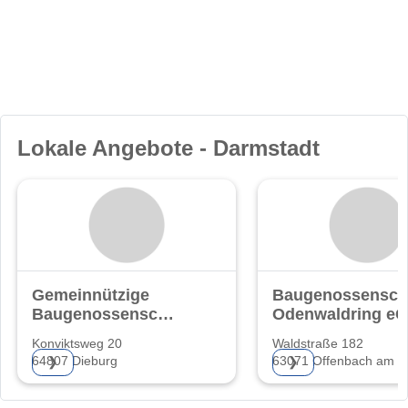
Lokale Angebote - Darmstadt
Gemeinnützige
Baugenossensch
Baugenossenschaft
Odenwaldring eG
eG.
Konviktsweg 20
Waldstraße 182
64807 Dieburg
63071 Offenbach am M
❯
❯