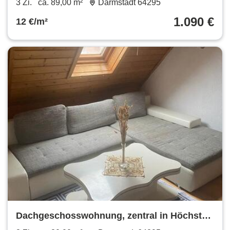
3 Zi.
ca. 89,00 m²
Darmstadt 64295
1.090 €
12 €/m²
Dachgeschosswohnung, zentral in Höchst
im Odenwald zu vermieten