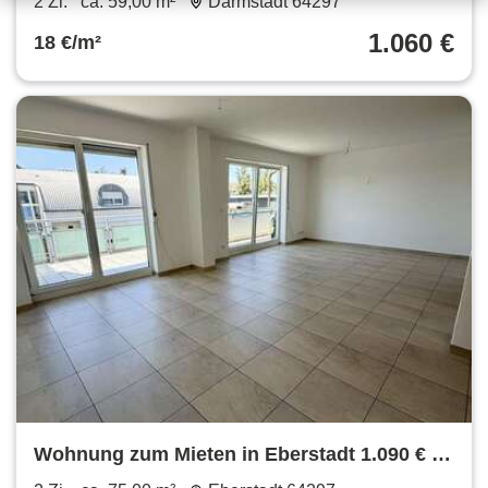
2 Zi.
ca. 59,00 m²
Darmstadt 64297
1.060 €
18 €/m²
Wohnung zum Mieten in Eberstadt 1.090 € 75
m²