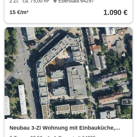
2 Zi.
ca. 75,00 m²
Eberstadt 64297
1.090 €
15 €/m²
Neubau 3-Zi Wohnung mit Einbauküche,
Balkon, Terrassse und Garten