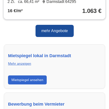
2 Zi.
ca. 66,41 m²
Darmstadt 64295
1.063 €
16 €/m²
mehr Angebote
Mietspiegel lokal in Darmstadt
Mehr anzeigen
Erhalte einen Überblick über die aktuellen Mietpreise
Mietspiegel ansehen
regional in Darmstadt. So weißt du genau, welche
Miete fair ist und wo sich ein Vergleich lohnt.
Bewerbung beim Vermieter