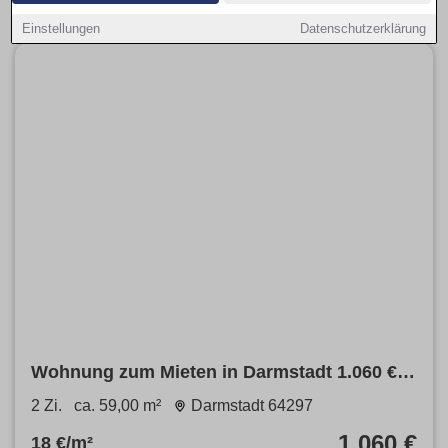
Einstellungen
Datenschutzerklärung
Wohnung zum Mieten in Darmstadt 1.060 €
59 m²
2 Zi.
ca. 59,00 m²
Darmstadt 64297
1.060 €
18 €/m²