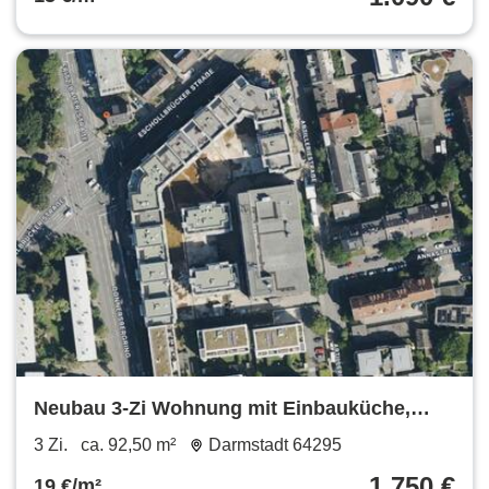
Neubau 3-Zi Wohnung mit Einbauküche,
Balkon, Terrassse und Garten
3 Zi.
ca. 92,50 m²
Darmstadt 64295
1.750 €
19 €/m²