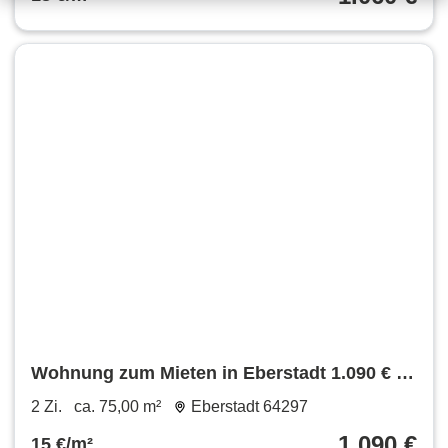
Wohnung zum Mieten in Eberstadt 1.090 € 75
m²
2 Zi.
ca. 75,00 m²
Eberstadt 64297
1.090 €
15 €/m²