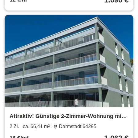
Attraktiv! Günstige 2-Zimmer-Wohnung mit
großer Terrasse
2 Zi.
ca. 66,41 m²
Darmstadt 64295