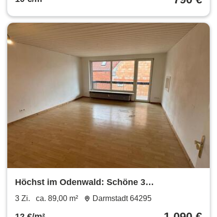
Höchst im Odenwald: Schöne 3
Zimmerwohnung mit Loggia
3 Zi.
ca. 89,00 m²
Darmstadt 64295
1.090 €
12 €/m²