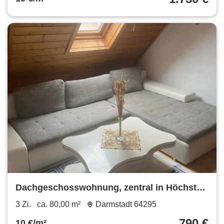
Dachgeschosswohnung, zentral in Höchst
im Odenwald zu vermieten
3 Zi.
ca. 80,00 m²
Darmstadt 64295
790 €
10 €/m²