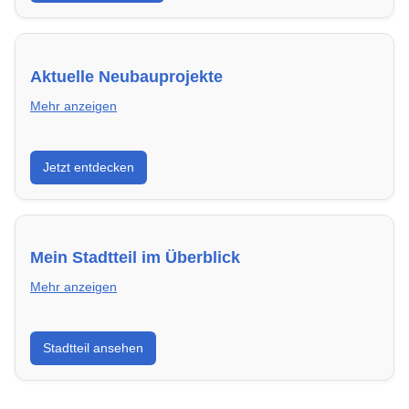
Aktuelle Neubauprojekte
Mehr anzeigen
Entdecke Neubauprojekte in Darmstadt – modern,
Jetzt entdecken
energieeffizient und sofort bezugsfertig.
Mein Stadtteil im Überblick
Mehr anzeigen
Erfahre mehr über deinen Stadtteil in Darmstadt:
Stadtteil ansehen
Lebensqualität, Verkehrsanbindung, Schulen,
Freizeitmöglichkeiten und Mietpreise.