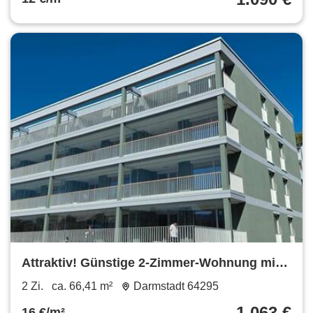
Attraktiv! Günstige 2-Zimmer-Wohnung mit
großer Terrasse
2 Zi.
ca. 66,41 m²
Darmstadt 64295
1.063 €
16 €/m²