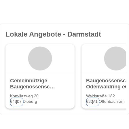
Lokale Angebote - Darmstadt
Gemeinnützige
Baugenossensch
Baugenossenschaft
Odenwaldring eG
eG.
Konviktsweg 20
Waldstraße 182
64807 Dieburg
63071 Offenbach am M
❯
❯