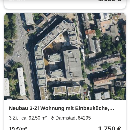
Neubau 3-Zi Wohnung mit Einbauküche,
Balkon, Terrassse und Garten
3 Zi.
ca. 92,50 m²
Darmstadt 64295
1.750 €
19 €/m²