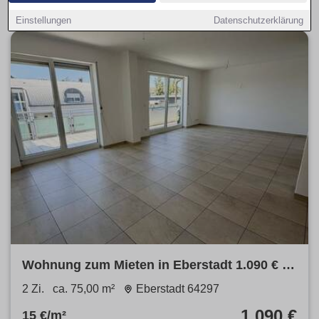
Einstellungen
Datenschutzerklärung
Wohnung zum Mieten in Eberstadt 1.090 € 75
m²
2 Zi.
ca. 75,00 m²
Eberstadt 64297
1.090 €
15 €/m²