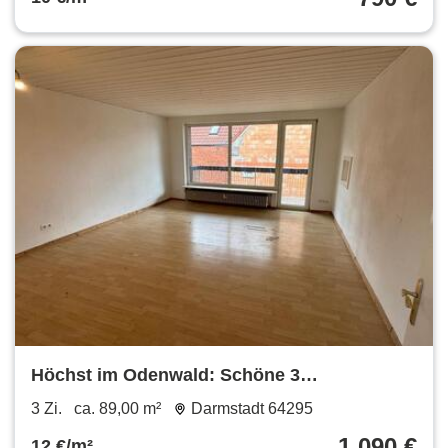
Höchst im Odenwald: Schöne 3
Zimmerwohnung mit Loggia
3 Zi.
ca. 89,00 m²
Darmstadt 64295
1.090 €
12 €/m²