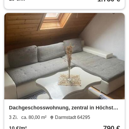
Dachgeschosswohnung, zentral in Höchst
im Odenwald zu vermieten
3 Zi.
ca. 80,00 m²
Darmstadt 64295
790 €
10 €/m²