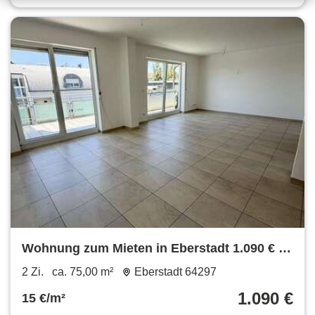
Wohnung zum Mieten in Eberstadt 1.090 € 75
m²
2 Zi.
ca. 75,00 m²
Eberstadt 64297
1.090 €
15 €/m²