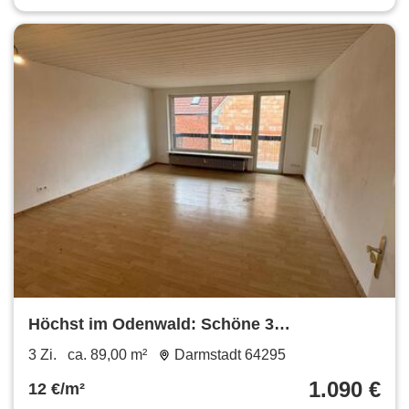
Höchst im Odenwald: Schöne 3
Zimmerwohnung mit Loggia
3 Zi.
ca. 89,00 m²
Darmstadt 64295
1.090 €
12 €/m²