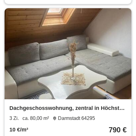
Dachgeschosswohnung, zentral in Höchst
im Odenwald zu vermieten
3 Zi.
ca. 80,00 m²
Darmstadt 64295
790 €
10 €/m²