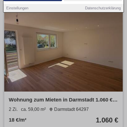
Einstellungen
Datenschutzerklärung
Wohnung zum Mieten in Darmstadt 1.060 €
59 m²
2 Zi.
ca. 59,00 m²
Darmstadt 64297
1.060 €
18 €/m²