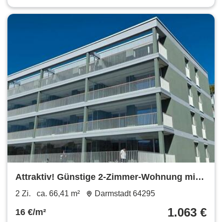
Attraktiv! Günstige 2-Zimmer-Wohnung mit
großer Terrasse
2 Zi.
ca. 66,41 m²
Darmstadt 64295
1.063 €
16 €/m²