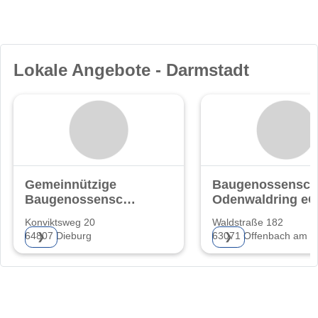
Lokale Angebote - Darmstadt
Gemeinnützige
Baugenossensch
Baugenossenschaft
Odenwaldring eG
eG.
Konviktsweg 20
Waldstraße 182
64807 Dieburg
63071 Offenbach am M
❯
❯