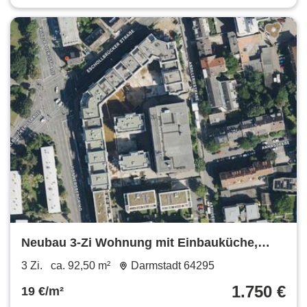
Neubau 3-Zi Wohnung mit Einbauküche,
Balkon, Terrassse und Garten
3 Zi.
ca. 92,50 m²
Darmstadt 64295
1.750 €
19 €/m²