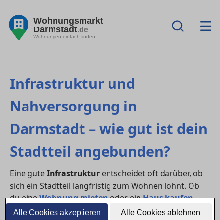
Wohnungsmarkt
Darmstadt
.de
Wohnungen einfach finden
Infrastruktur und
Nahversorgung in
Darmstadt – wie gut ist dein
Stadtteil angebunden?
Eine gute
Infrastruktur
entscheidet oft darüber, ob
sich ein Stadtteil langfristig zum Wohnen lohnt. Ob
du eine
Wohnung mieten
oder ein
Haus kaufen
möchtest – kurze Wege, Einkaufsmöglichkeiten,
Alle Cookies akzeptieren
Alle Cookies ablehnen