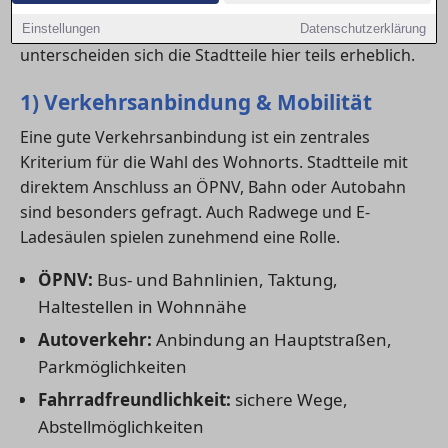
medizinische Versorgung und Freizeitangebote
erhöhen die Lebensqualität deutlich. In in Darmstadt
Einstellungen
Datenschutzerklärung
unterscheiden sich die Stadtteile hier teils erheblich.
1) Verkehrsanbindung & Mobilität
Eine gute Verkehrsanbindung ist ein zentrales
Kriterium für die Wahl des Wohnorts. Stadtteile mit
direktem Anschluss an ÖPNV, Bahn oder Autobahn
sind besonders gefragt. Auch Radwege und E-
Ladesäulen spielen zunehmend eine Rolle.
ÖPNV:
Bus- und Bahnlinien, Taktung,
Haltestellen in Wohnnähe
Autoverkehr:
Anbindung an Hauptstraßen,
Parkmöglichkeiten
Fahrradfreundlichkeit:
sichere Wege,
Abstellmöglichkeiten