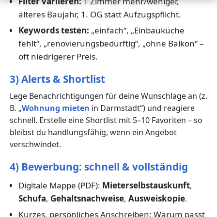
Filter variieren:
1 Zimmer mehr/weniger,
älteres Baujahr, 1. OG statt Aufzugspflicht.
Keywords testen:
„einfach“, „Einbauküche
fehlt“, „renovierungsbedürftig“, „ohne Balkon“ –
oft niedrigerer Preis.
3) Alerts & Shortlist
Lege Benachrichtigungen für deine Wunschlage an (z.
B. „
Wohnung mieten
in Darmstadt“) und reagiere
schnell. Erstelle eine Shortlist mit 5–10 Favoriten – so
bleibst du handlungsfähig, wenn ein Angebot
verschwindet.
4) Bewerbung: schnell & vollständig
Digitale Mappe (PDF):
Mieterselbstauskunft
,
Schufa
,
Gehaltsnachweise
,
Ausweiskopie
.
Kurzes, persönliches Anschreiben: Warum passt