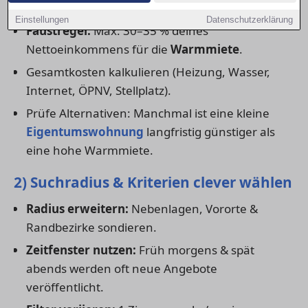
1) Budget realistisch festlegen
Einstellungen
Datenschutzerklärung
Faustregel:
Max. 30–35 % deines
Nettoeinkommens für die
Warmmiete
.
Gesamtkosten kalkulieren (Heizung, Wasser,
Internet, ÖPNV, Stellplatz).
Prüfe Alternativen: Manchmal ist eine kleine
Eigentumswohnung
langfristig günstiger als
eine hohe Warmmiete.
2) Suchradius & Kriterien clever wählen
Radius erweitern:
Nebenlagen, Vororte &
Randbezirke sondieren.
Zeitfenster nutzen:
Früh morgens & spät
abends werden oft neue Angebote
veröffentlicht.