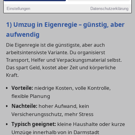
und einem klaren Kostenvergleich für deinen Umzug
Einstellungen
Datenschutzerklärung
in in Darmstadt.
1) Umzug in Eigenregie – günstig, aber
aufwendig
Die Eigenregie ist die günstigste, aber auch
arbeitsintensivste Variante. Du organisierst
Transport, Helfer und Verpackungsmaterial selbst.
Das spart Geld, kostet aber Zeit und körperliche
Kraft.
Vorteile:
niedrige Kosten, volle Kontrolle,
flexible Planung
Nachteile:
hoher Aufwand, kein
Versicherungsschutz, mehr Stress
Typisch geeignet:
kleine Haushalte oder kurze
Umzüge innerhalb von in Darmstadt