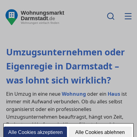
Wohnungsmarkt
Darmstadt
.de
Wohnungen einfach finden
Umzugsunternehmen oder
Eigenregie in Darmstadt –
was lohnt sich wirklich?
Ein Umzug in eine neue
Wohnung
oder ein
Haus
ist
immer mit Aufwand verbunden. Ob du alles selbst
organisierst oder ein professionelles
Umzugsunternehmen beauftragst, hängt von Zeit,
Budget und Umfang ab. Hier erfährst du, welche
Variante sich wann lohnt – mit Tipps zur Organisation
Alle Cookies akzeptieren
Alle Cookies ablehnen