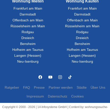
Wohnung Mieten
Wohnung Kaufen
Frankfurt am Main
Frankfurt am Main
Darmstadt
Darmstadt
Offenbach am Main
Offenbach am Main
Rüsselsheim am Main
Rüsselsheim am Main
Rodgau
Rodgau
Dreieich
Dreieich
Bensheim
Bensheim
Hofheim am Taunus
Hofheim am Taunus
Langen (Hessen)
Langen (Hessen)
Neu-Isenburg
Neu-Isenburg
Ratgeber
FAQ
Presse
Partner werden
Städte
Über Uns
Impressum
Datenschutz
Cookies
Copyright © 2000 - 2026 | 1A Infosysteme GmbH | Content by: wohnungssuche-