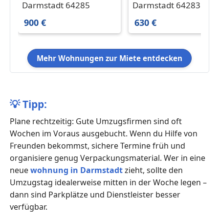
in Darmstadt 900 € 60
in Darmstadt 630 € 45
Darmstadt 64285
Darmstadt 64283
m²
m²
900 €
630 €
Mehr Wohnungen zur Miete entdecken
💡
Tipp:
Plane rechtzeitig: Gute Umzugsfirmen sind oft
Wochen im Voraus ausgebucht. Wenn du Hilfe von
Freunden bekommst, sichere Termine früh und
organisiere genug Verpackungsmaterial. Wer in eine
neue
wohnung in Darmstadt
zieht, sollte den
Umzugstag idealerweise mitten in der Woche legen –
dann sind Parkplätze und Dienstleister besser
verfügbar.