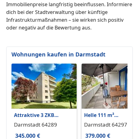
Immobilienpreise langfristig beeinflussen. Informiere
dich bei der Stadtverwaltung über künftige
Infrastrukturmaßnahmen – sie wirken sich positiv
oder negativ auf die Bewertung aus.
Wohnungen kaufen in Darmstadt
Attraktive 3 ZKB
Helle 111 m²
Eigentumswohnung im
Terrassenwohnung in
Darmstadt 64289
Darmstadt 64297
begehrten
Top-Lage
345.000 €
379.000 €
Komponistenviertel