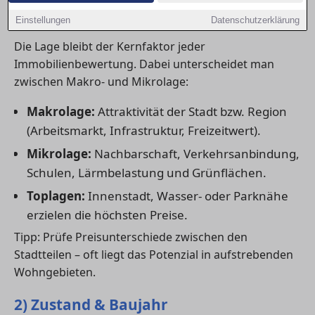
1) Lage: der wichtigste Preisfaktor
Einstellungen
Datenschutzerklärung
Die Lage bleibt der Kernfaktor jeder
Immobilienbewertung. Dabei unterscheidet man
zwischen Makro- und Mikrolage:
Makrolage:
Attraktivität der Stadt bzw. Region
(Arbeitsmarkt, Infrastruktur, Freizeitwert).
Mikrolage:
Nachbarschaft, Verkehrsanbindung,
Schulen, Lärmbelastung und Grünflächen.
Toplagen:
Innenstadt, Wasser- oder Parknähe
erzielen die höchsten Preise.
Tipp: Prüfe Preisunterschiede zwischen den
Stadtteilen – oft liegt das Potenzial in aufstrebenden
Wohngebieten.
2) Zustand & Baujahr