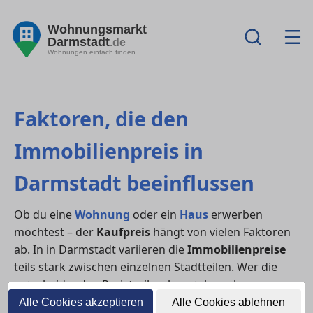
Wohnungsmarkt
Darmstadt
.de
Wohnungen einfach finden
Faktoren, die den
Immobilienpreis in
Darmstadt beeinflussen
Ob du eine
Wohnung
oder ein
Haus
erwerben
möchtest – der
Kaufpreis
hängt von vielen Faktoren
ab. In in Darmstadt variieren die
Immobilienpreise
teils stark zwischen einzelnen Stadtteilen. Wer die
entscheidenden Preistreiber kennt, kann besser
verhandeln und den Markt realistisch einschätzen.
Alle Cookies akzeptieren
Alle Cookies ablehnen