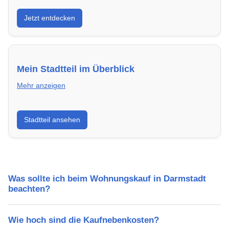
Entdecke Neubauprojekte in Darmstadt – modern,
Jetzt entdecken
energieeffizient und sofort bezugsfertig.
Mein Stadtteil im Überblick
Mehr anzeigen
Erfahre mehr über deinen Stadtteil in Darmstadt:
Stadtteil ansehen
Lebensqualität, Verkehrsanbindung, Schulen,
Freizeitmöglichkeiten und Mietpreise.
Was sollte ich beim Wohnungskauf in Darmstadt
beachten?
Wie hoch sind die Kaufnebenkosten?