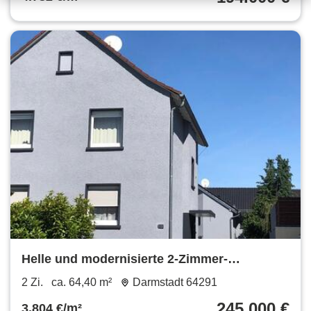
Helle und modernisierte 2-Zimmer-
Eigentumswohnung im 2-FH
2 Zi.
ca. 64,40 m²
Darmstadt 64291
245.000 €
3.804 €/m²