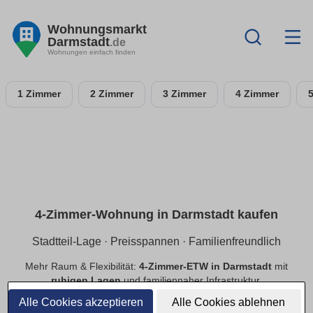
Wohnungsmarkt
Darmstadt
.de
Wohnungen einfach finden
1 Zimmer
2 Zimmer
3 Zimmer
4 Zimmer
4-Zimmer-Wohnung in Darmstadt kaufen
Stadtteil-Lage · Preisspannen · Familienfreundlich
Mehr Raum & Flexibilität:
4-Zimmer-ETW in Darmstadt
mit
ruhigen Lagen
und familiennaher Infrastruktur.
Preisspannen
,
provisionsfrei
,
Neubau/Bestand
im
Alle Cookies akzeptieren
Alle Cookies ablehnen
Vergleich.