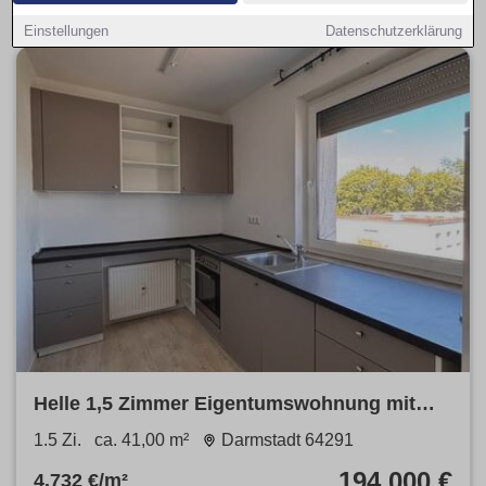
Einstellungen
Datenschutzerklärung
Helle 1,5 Zimmer Eigentumswohnung mit
Balkon & Einbauküche
1.5 Zi.
ca. 41,00 m²
Darmstadt 64291
194.000 €
4.732 €/m²