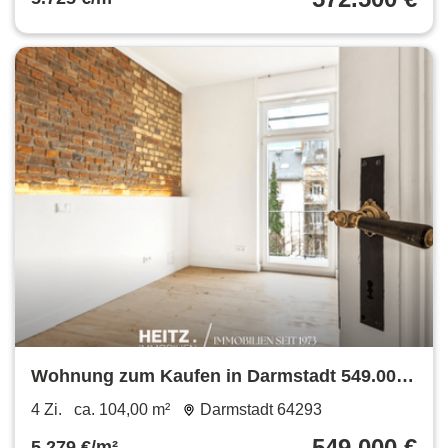
Wohnung zum Kaufen in Darmstadt 549.000
€ 104 m²
4 Zi.
ca. 104,00 m²
Darmstadt 64293
549.000 €
5.279 €/m²