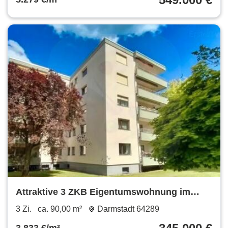
Attraktive 3 ZKB Eigentumswohnung im
begehrten Komponistenviertel
3 Zi.
ca. 90,00 m²
Darmstadt 64289