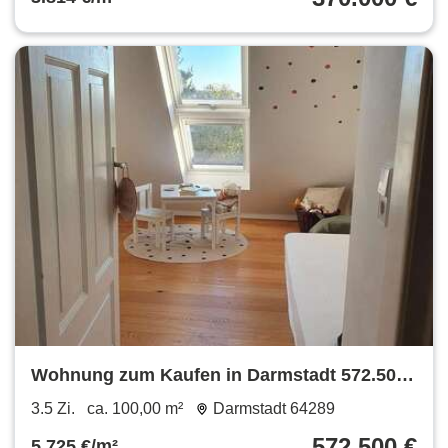
Wohnung zum Kaufen in Darmstadt 572.500
€ 100 m²
3.5 Zi.
ca. 100,00 m²
Darmstadt 64289
572.500 €
5.725 €/m²