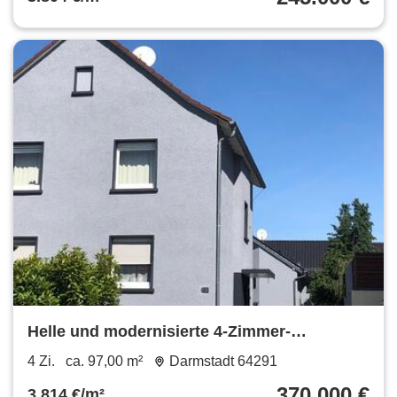
Helle und modernisierte 4-Zimmer-
Maisonette-Eigentumswohnung
4 Zi.
ca. 97,00 m²
Darmstadt 64291
370.000 €
3.814 €/m²