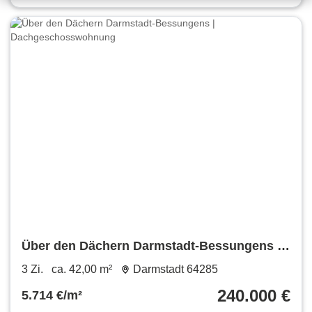
Über den Dächern Darmstadt-Bessungens |
Dachgeschosswohnung
3 Zi.
ca. 42,00 m²
Darmstadt 64285
240.000 €
5.714 €/m²