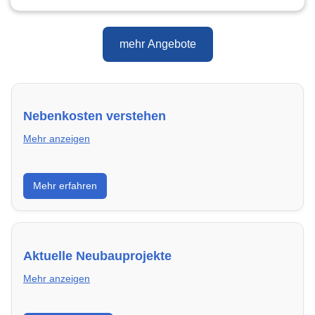
mehr Angebote
Nebenkosten verstehen
Mehr anzeigen
Erfahre, welche Nebenkosten rechtmäßig sind und
Mehr erfahren
wie du deine monatliche Belastung optimieren
kannst.
Aktuelle Neubauprojekte
Mehr anzeigen
Entdecke Neubauprojekte in Darmstadt – modern,