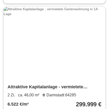
Attraktive Kapitalanlage - vermietete
Gartenwohnung in 1A Lage
2 Zi.
ca. 46,00 m²
Darmstadt 64285
299.999 €
6.522 €/m²