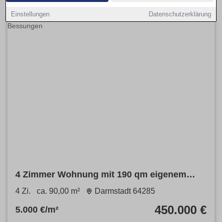
Einstellungen
Datenschutzerklärung
4 Zimmer Wohnung mit 190 qm eigenem
großen Garten in Bessungen
4 Zi.
ca. 90,00 m²
Darmstadt 64285
450.000 €
5.000 €/m²