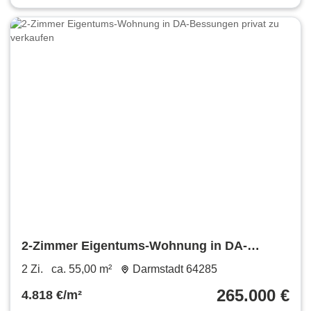
2-Zimmer Eigentums-Wohnung in DA-
Bessungen privat zu verkaufen
2 Zi.
ca. 55,00 m²
Darmstadt 64285
265.000 €
4.818 €/m²