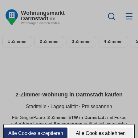
Wohnungsmarkt
Darmstadt
.de
Wohnungen einfach finden
1 Zimmer
2 Zimmer
3 Zimmer
4 Zimmer
2-Zimmer-Wohnung in Darmstadt kaufen
Stadtteile · Lagequalität · Preisspannen
Für Single/Paare:
2-Zimmer-ETW in Darmstadt
mit Fokus
auf
ruhige Lage
und
Preisspannen
je Stadtteil. Vergleiche
Neubau
und
Bestand
, priorisiere
provisionsfrei
.
Alle Cookies akzeptieren
Alle Cookies ablehnen