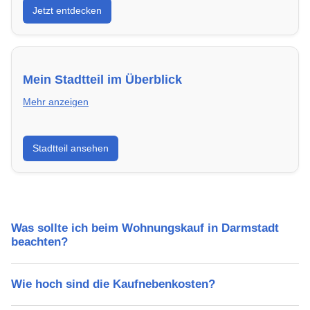
Jetzt entdecken
energieeffizient und sofort bezugsfertig.
Mein Stadtteil im Überblick
Mehr anzeigen
Erfahre mehr über deinen Stadtteil in Darmstadt:
Stadtteil ansehen
Lebensqualität, Verkehrsanbindung, Schulen,
Freizeitmöglichkeiten und Mietpreise.
Was sollte ich beim Wohnungskauf in Darmstadt
beachten?
Wie hoch sind die Kaufnebenkosten?