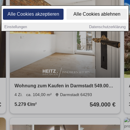
Alle Cookies akzeptieren
Alle Cookies ablehnen
Einstellungen
Datenschutzerklärung
€
Wohnung zum Kaufen in Darmstadt 549.000 €
104 m²
4 Zi.
ca. 104,00 m²
Darmstadt 64293
€
549.000 €
5.279 €/m²