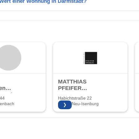
n Wert einer Wohnung in Darmstadt?
MATTHIAS
en
PFEIFER
bs GmbH
IMMOBILIEN
 44
Habichtstraße 22
zenbach
63263 Neu-Isenburg
❯