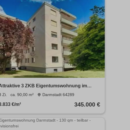
Attraktive 3 ZKB Eigentumswohnung im
begehrten Komponistenviertel
3 Zi.
ca. 90,00 m²
Darmstadt 64289
345.000 €
3.833 €/m²