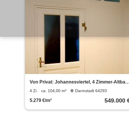
Von Privat: Johannesviertel, 4 Zimmer-Altbau
2 Bäder, Balkon
4 Zi.
ca. 104,00 m²
Darmstadt 64293
549.000 
5.279 €/m²