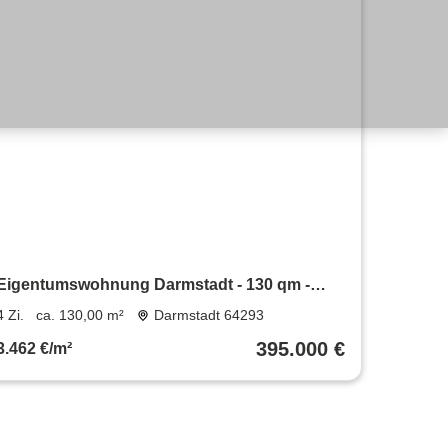
Eigentumswohnung Darmstadt - 130 qm -
teilbar - provisionsfrei
4 Zi.
ca. 130,00 m²
Darmstadt 64293
395.000 €
3.462 €/m²