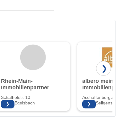
❯
Rhein-Main-
albero mein
Immobilienpartner
Immobilienpartner
Schafhofstr. 10
Aschaffenburger Str. 65
63329 Egelsbach
63500 Seligenstadt
❯
❯