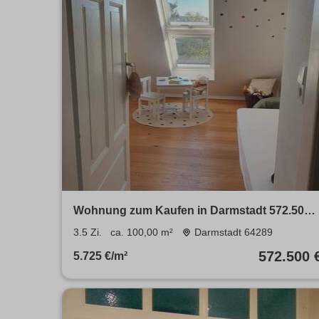
Wohnung zum Kaufen in Darmstadt 572.500 
100 m²
3.5 Zi.
ca. 100,00 m²
Darmstadt 64289
572.500 
5.725 €/m²