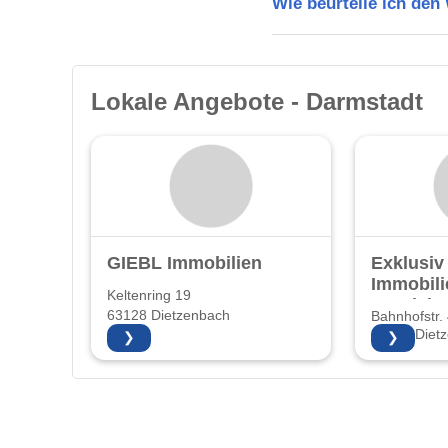
Wie beurteile ich de
Lokale Angebote - Darmstadt
GIEBL Immobilien
Exklusiv
Immobili
Keltenring 19
Vertrie
63128 Dietzenbach
Bahnhofstr.
63128 Diet
❯
❯