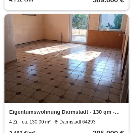
Eigentumswohnung Darmstadt - 130 qm -
teilbar - provisionsfrei
4 Zi.
ca. 130,00 m²
Darmstadt 64293