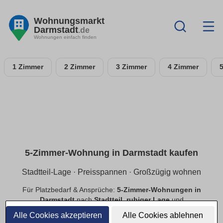
Wohnungsmarkt
Darmstadt
.de
Wohnungen einfach finden
1 Zimmer
2 Zimmer
3 Zimmer
4 Zimmer
5-Zimmer-Wohnung in Darmstadt kaufen
Stadtteil-Lage · Preisspannen · Großzügig wohnen
Für Platzbedarf & Ansprüche:
5-Zimmer-Wohnungen in
Darmstadt
nach
Stadtteil
,
ruhiger Lage
und
Preisspannen
. Finde
provisionsfreie
Angebote mit
Alle Cookies akzeptieren
Alle Cookies ablehnen
passender Ausstattung.