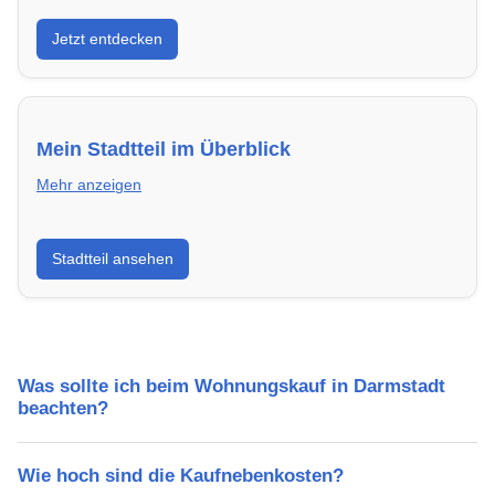
Entdecke Neubauprojekte in Darmstadt – modern,
Jetzt entdecken
energieeffizient und sofort bezugsfertig.
Mein Stadtteil im Überblick
Mehr anzeigen
Erfahre mehr über deinen Stadtteil in Darmstadt:
Stadtteil ansehen
Lebensqualität, Verkehrsanbindung, Schulen,
Freizeitmöglichkeiten und Mietpreise.
Was sollte ich beim Wohnungskauf in Darmstadt
beachten?
Wie hoch sind die Kaufnebenkosten?