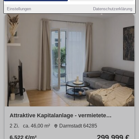
Einstellungen
Datenschutzerklärung
Attraktive Kapitalanlage - vermietete
Gartenwohnung in 1A Lage
2 Zi.
ca. 46,00 m²
Darmstadt 64285
299.999 €
6.522 €/m²