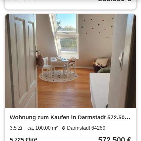
Wohnung zum Kaufen in Darmstadt 572.500
€ 100 m²
3.5 Zi.
ca. 100,00 m²
Darmstadt 64289
572.500 €
5.725 €/m²