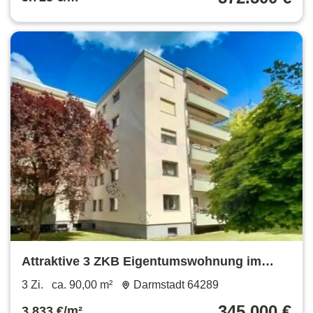
Attraktive 3 ZKB Eigentumswohnung im
begehrten Komponistenviertel
3 Zi.
ca. 90,00 m²
Darmstadt 64289
345.000 €
3.833 €/m²