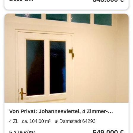
Von Privat: Johannesviertel, 4 Zimmer-
Altbau, 2 Bäder, Balkon
4 Zi.
ca. 104,00 m²
Darmstadt 64293
549.000 €
5.279 €/m²