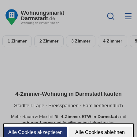
Wohnungsmarkt
Darmstadt
.de
Wohnungen einfach finden
1 Zimmer
2 Zimmer
3 Zimmer
4 Zimmer
4-Zimmer-Wohnung in Darmstadt kaufen
Stadtteil-Lage · Preisspannen · Familienfreundlich
Mehr Raum & Flexibilität:
4-Zimmer-ETW in Darmstadt
mit
ruhigen Lagen
und familiennaher Infrastruktur.
Preisspannen
,
provisionsfrei
,
Neubau/Bestand
im
Alle Cookies akzeptieren
Alle Cookies ablehnen
Vergleich.