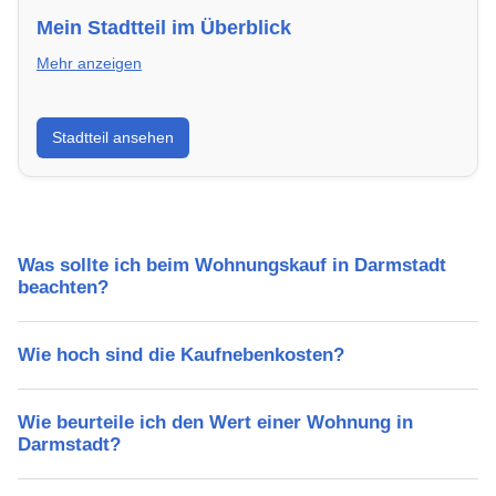
Mein Stadtteil im Überblick
Mehr anzeigen
Erfahre mehr über deinen Stadtteil in Darmstadt:
Stadtteil ansehen
Lebensqualität, Verkehrsanbindung, Schulen,
Freizeitmöglichkeiten und Mietpreise.
Was sollte ich beim Wohnungskauf in Darmstadt
beachten?
Wie hoch sind die Kaufnebenkosten?
Wie beurteile ich den Wert einer Wohnung in
Darmstadt?