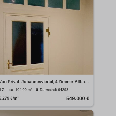
Von Privat: Johannesviertel, 4 Zimmer-Altbau,
2 Bäder, Balkon
4 Zi.
ca. 104,00 m²
Darmstadt 64293
549.000 €
5.279 €/m²