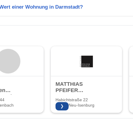
n Wert einer Wohnung in Darmstadt?
MATTHIAS
en
PFEIFER
bs GmbH
IMMOBILIEN
 44
Habichtstraße 22
zenbach
63263 Neu-Isenburg
❯