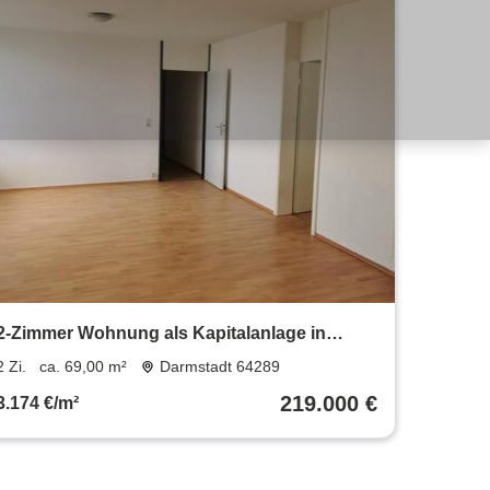
2-Zimmer Wohnung als Kapitalanlage in
Darmstadt Kranichstein
2 Zi.
ca. 69,00 m²
Darmstadt 64289
219.000 €
3.174 €/m²