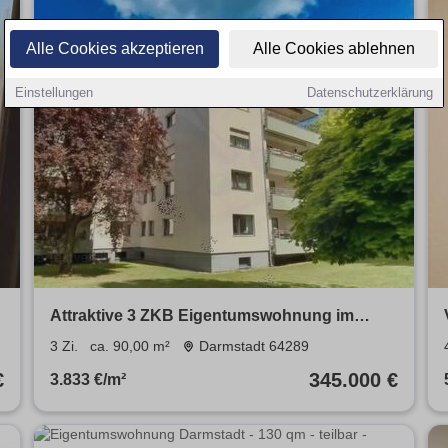
Alle Cookies akzeptieren
Alle Cookies ablehnen
Einstellungen
Datenschutzerklärung
€
Attraktive 3 ZKB Eigentumswohnung im
begehrten Komponistenviertel
3 Zi.
ca. 90,00 m²
Darmstadt 64289
€
345.000 €
3.833 €/m²