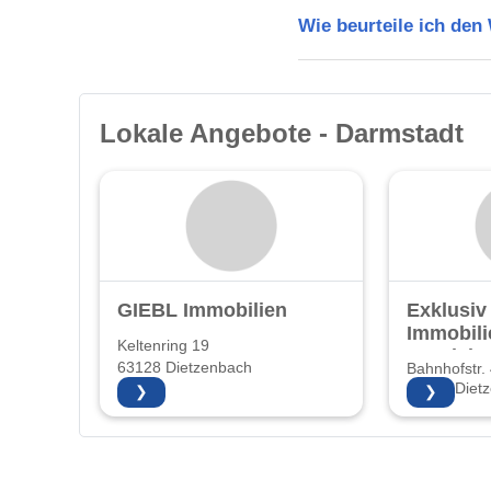
Wie beurteile ich de
Lokale Angebote - Darmstadt
GIEBL Immobilien
Exklusiv
Immobili
Keltenring 19
Vertrie
63128 Dietzenbach
Bahnhofstr.
63128 Diet
❯
❯