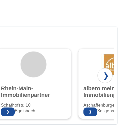
❯
Rhein-Main-
albero mein
Immobilienpartner
Immobilienpartner
Schafhofstr. 10
Aschaffenburger Str. 65
63329 Egelsbach
63500 Seligenstadt
❯
❯