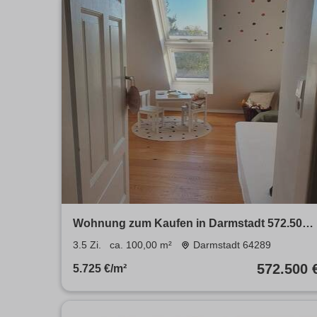
Wohnung zum Kaufen in Darmstadt 572.500 
100 m²
3.5 Zi.
ca. 100,00 m²
Darmstadt 64289
572.500 
5.725 €/m²