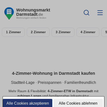
Wohnungsmarkt
Darmstadt
.de
Wohnungen einfach finden
1 Zimmer
2 Zimmer
3 Zimmer
4 Zimmer
4-Zimmer-Wohnung in Darmstadt kaufen
Stadtteil-Lage · Preisspannen · Familienfreundlich
Mehr Raum & Flexibilität:
4-Zimmer-ETW in Darmstadt
mit
ruhigen Lagen
und familiennaher Infrastruktur.
Preisspannen
,
provisionsfrei
,
Neubau/Bestand
im
Alle Cookies akzeptieren
Alle Cookies ablehnen
Vergleich.