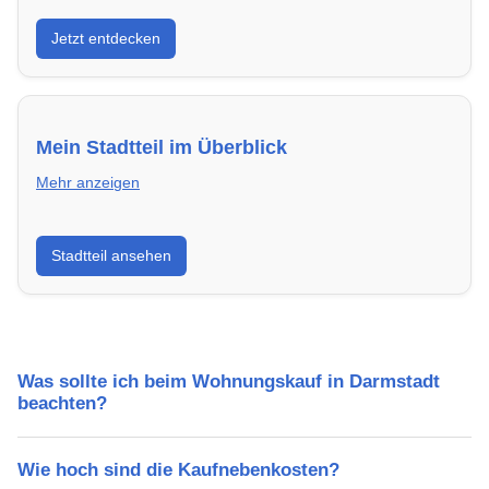
Entdecke Neubauprojekte in Darmstadt – modern,
Jetzt entdecken
energieeffizient und sofort bezugsfertig.
Mein Stadtteil im Überblick
Mehr anzeigen
Erfahre mehr über deinen Stadtteil in Darmstadt:
Stadtteil ansehen
Lebensqualität, Verkehrsanbindung, Schulen,
Freizeitmöglichkeiten und Mietpreise.
Was sollte ich beim Wohnungskauf in Darmstadt
beachten?
Wie hoch sind die Kaufnebenkosten?