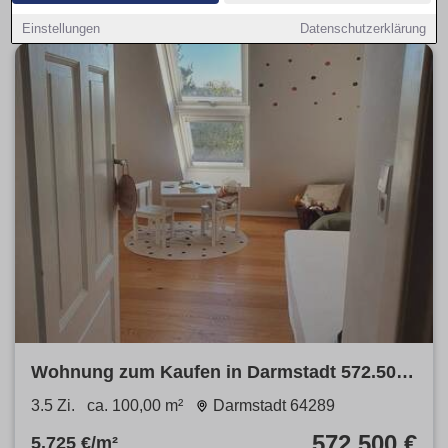
Einstellungen
Datenschutzerklärung
Wohnung zum Kaufen in Darmstadt 572.500
€ 100 m²
3.5 Zi.
ca. 100,00 m²
Darmstadt 64289
572.500 €
5.725 €/m²