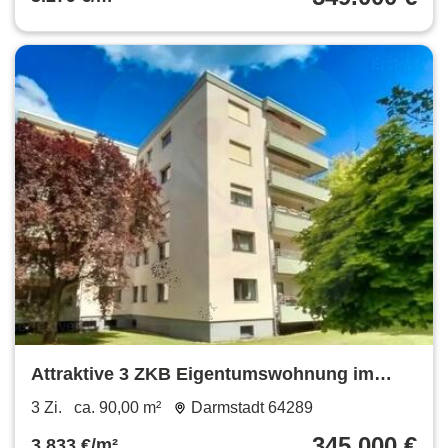
Attraktive 3 ZKB Eigentumswohnung im
begehrten Komponistenviertel
3 Zi.
ca. 90,00 m²
Darmstadt 64289
345.000 €
3.833 €/m²