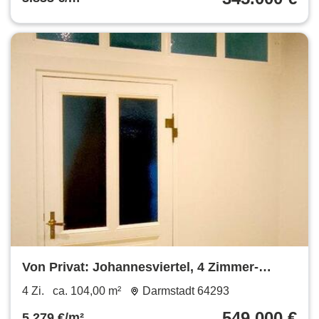
Von Privat: Johannesviertel, 4 Zimmer-
Altbau, 2 Bäder, Balkon
4 Zi.
ca. 104,00 m²
Darmstadt 64293
549.000 €
5.279 €/m²