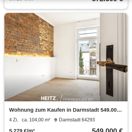
Wohnung zum Kaufen in Darmstadt 549.000
€ 104 m²
4 Zi.
ca. 104,00 m²
Darmstadt 64293
549.000 €
5.279 €/m²