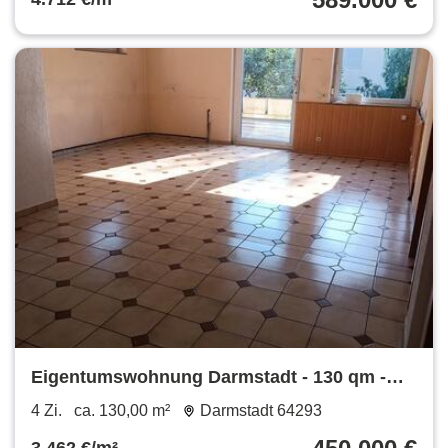
Eigentumswohnung Darmstadt - 130 qm -
teilbar - provisionsfrei
4 Zi.
ca. 130,00 m²
Darmstadt 64293