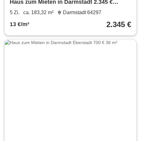
Haus zum Mieten in Darmstadt 2.345 €
183.32 m²
5 Zi.
ca. 183,32 m²
Darmstadt 64297
2.345 €
13 €/m²