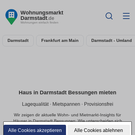
Wohnungsmarkt
Darmstadt
.de
Wohnungen einfach finden
Darmstadt
Frankfurt am Main
Darmstadt - Umland
Haus in Darmstadt Bessungen mieten
Lagequalität · Mietspannen · Provisionsfrei
Wir zeigen dir aktuelle Wohn- und Mietmarkt-Insights für
Häuser in Darmstadt Bessungen: Wie unterscheiden sich
Mietpreise innerhalb der Lage, welche Infrastruktur
Alle Cookies akzeptieren
Alle Cookies ablehnen
beeinflusst die Nachfrage und welche Preisbereiche sind