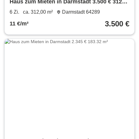
Haus zum Mieten in Darmstadt 3.500 € 312
m²
6 Zi.
ca. 312,00 m²
Darmstadt 64289
3.500 €
11 €/m²