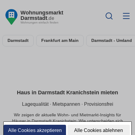
Wohnungsmarkt
Darmstadt
.de
Wohnungen einfach finden
Darmstadt
Frankfurt am Main
Darmstadt - Umland
Haus in Darmstadt Kranichstein mieten
Lagequalität · Mietspannen · Provisionsfrei
Wir zeigen dir aktuelle Wohn- und Mietmarkt-Insights für
Häuser in Darmstadt Kranichstein: Wie unterscheiden sich
Mietpreise innerhalb der Lage, welche Infrastruktur
Alle Cookies akzeptieren
Alle Cookies ablehnen
beeinflusst die Nachfrage und welche Preisbereiche sind