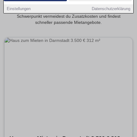
realistisch? Transparente Mietspannen erleichtern die
Einstellungen
Datenschutzerklärung
Planung deiner monatlichen Kosten. Mit provisionsfrei als
Schwerpunkt vermeidest du Zusatzkosten und findest
schneller passende Mietangebote.