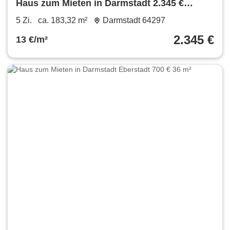
Haus zum Mieten in Darmstadt 2.345 €
183.32 m²
5 Zi.
ca. 183,32 m²
Darmstadt 64297
2.345 €
13 €/m²