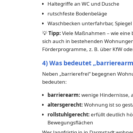
Haltegriffe an WC und Dusche
rutschfeste Bodenbeläge
Waschbecken unterfahrbar, Spiegel 
💡
Tipp:
Viele Maßnahmen – wie eine b
sich auch in bestehenden Wohnungen
Förderprogramme, z. B. über KfW ode
4) Was bedeutet „barrierearm
Neben „barrierefrei“ begegnen Wohnu
bedeuten:
barrierearm:
wenige Hindernisse, ab
altersgerecht:
Wohnung ist so gesta
rollstuhlgerecht:
erfüllt deutlich 
Bewegungsflächen
Wer langfristig in in Darmstadt wohne