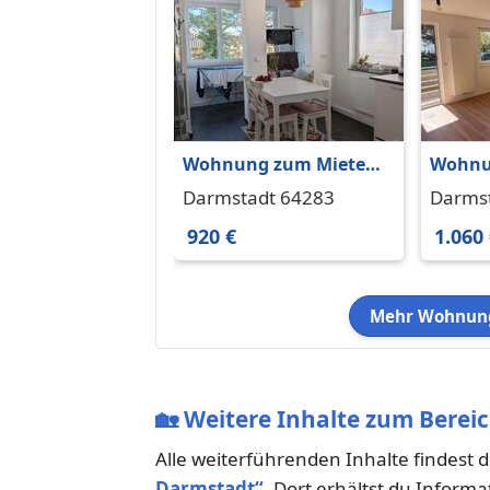
Wohnung zum Mieten
Wohnu
in Darmstadt 920 € 61
in Dar
Darmstadt 64283
Darms
m²
m²
920 €
1.060
Mehr Wohnung
🏡
Weitere Inhalte zum Berei
Alle weiterführenden Inhalte findest 
Darmstadt“
. Dort erhältst du Info