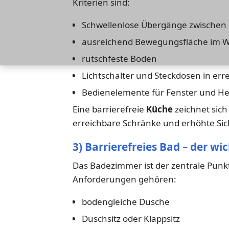
Kriterien sind:
Schwellenlose Übergänge zwische
ausreichend Bewegungsfläche im W
rutschfeste Böden
Lichtschalter und Steckdosen in er
Bedienelemente für Fenster und He
Eine barrierefreie
Küche
zeichnet sich
erreichbare Schränke und erhöhte Sic
3) Barrierefreies Bad – der wi
Das Badezimmer ist der zentrale Punkt 
Anforderungen gehören:
bodengleiche Dusche
Duschsitz oder Klappsitz