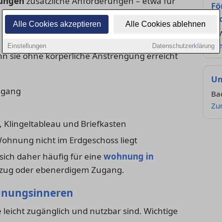
ungen
zusätzliche Anforderungen – etwa für
Fö
W
Alle Cookies akzeptieren
Alle Cookies ablehnen
Kf
Me
Einstellungen
Datenschutzerklärung
enn sie ohne körperliche Anstrengung erreicht
Um
ugang
Ba
Zu
 Klingeltableau und Briefkasten
Wohnung nicht im Erdgeschoss liegt
ich daher häufig für eine
wohnung in
fzug oder ebenerdigem Zugang.
hnungsinneren
 leicht zugänglich und nutzbar sind. Wichtige