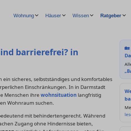
Wohnung
Häuser
Wissen
Ratgeber
🏡
d barrierefrei? in
Da
All
„B
ein sicheres, selbstständiges und komfortables
rperlichen Einschränkungen. In in Darmstadt
We
iele Menschen ihre
wohnsituation
langfristig
ba
hten Wohnraum suchen.
Me
le
ichbedeutend mit behindertengerecht. Während
achen Zugang ohne Hindernisse bieten,