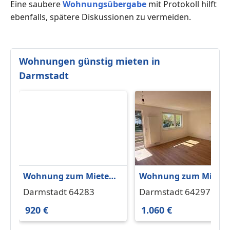
Eine saubere
Wohnungsübergabe
mit Protokoll hilft
ebenfalls, spätere Diskussionen zu vermeiden.
Wohnungen günstig mieten in
Darmstadt
Wohnung zum Mieten
Wohnung zum Miete
in Darmstadt 920 € 61
in Darmstadt 1.060 € 
Darmstadt 64283
Darmstadt 64297
m²
m²
920 €
1.060 €