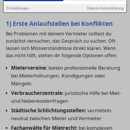
Fragen unterstützen – von der kostenlosen
Einstellungen
Datenschutzerklärung
Erstberatung bis zur anwaltlichen Vertretung.
1) Erste Anlaufstellen bei Konflikten
Bei Problemen mit deinem Vermieter solltest du
zunächst versuchen, das Gespräch zu suchen. Oft
lassen sich Missverständnisse direkt klären. Wenn
das nicht hilft, stehen dir folgende Optionen offen:
Mietervereine:
bieten professionelle Beratung
bei Mieterhöhungen, Kündigungen oder
Mängeln
Verbraucherzentrale:
juristische Hilfe bei Miet-
und Nebenkostenfragen
Städtische Schlichtungsstellen:
vermitteln
neutral zwischen Mieter und Vermieter
Fachanwälte für Mietrecht:
bei komplexen