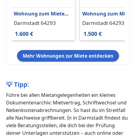
Wohnung zum Mieten
Wohnung zum Miete
in Darmstadt 1.600 € 82
in Darmstadt 1.500 € 
Darmstadt 64293
Darmstadt 64293
m²
m²
1.600 €
1.500 €
Mehr Wohnungen zur Miete entdecken
💡
Tipp:
Führe bei allen Mietangelegenheiten ein kleines
Dokumentenarchiv: Mietvertrag, Schriftwechsel und
Nebenkostenabrechnungen. So hast du im Streitfall
alle Nachweise griffbereit. In in Darmstadt findest du
viele Beratungsstellen, die dich bei der Prüfung
deiner Unterlagen unterstützen – auch online oder