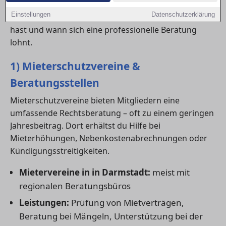
Beratungsangeboten bis hin zu spezialisierten
Einstellungen
Datenschutzerklärung
Fachanwälten. Hier erfährst du, welche Optionen du
hast und wann sich eine professionelle Beratung
lohnt.
1) Mieterschutzvereine &
Beratungsstellen
Mieterschutzvereine bieten Mitgliedern eine
umfassende Rechtsberatung – oft zu einem geringen
Jahresbeitrag. Dort erhältst du Hilfe bei
Mieterhöhungen, Nebenkostenabrechnungen oder
Kündigungsstreitigkeiten.
Mietervereine in in Darmstadt:
meist mit
regionalen Beratungsbüros
Leistungen:
Prüfung von Mietverträgen,
Beratung bei Mängeln, Unterstützung bei der