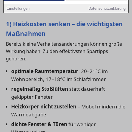
Darmstadt, langfristig Kosten zu sparen und
Einstellungen
Datenschutzerklärung
gleichzeitig den Wohnkomfort zu erhöhen.
1) Heizkosten senken – die wichtigsten
Maßnahmen
Bereits kleine Verhaltensänderungen können große
Wirkung haben. Zu den effektivsten Spartipps
gehören:
optimale Raumtemperatur
: 20–21°C im
Wohnbereich, 17–18°C im Schlafzimmer
regelmäßig Stoßlüften
statt dauerhaft
gekippter Fenster
Heizkörper nicht zustellen
– Möbel mindern die
Wärmeabgabe
dichte Fenster & Türen
für weniger