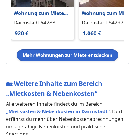
Wohnung zum Mieten
Wohnung zum Miete
in Darmstadt 920 € 61
in Darmstadt 1.060 € 
Darmstadt 64283
Darmstadt 64297
m²
m²
920 €
1.060 €
Mehr Wohnungen zur Miete entdecken
🏡
Weitere Inhalte zum Bereich
„Mietkosten & Nebenkosten“
Alle weiteren Inhalte findest du im Bereich
„Mietkosten & Nebenkosten in Darmstadt“
. Dort
erfährst du mehr über Nebenkostenabrechnungen,
umlagefähige Nebenkosten und praktische
Spartipps.