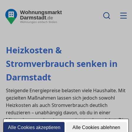
Wohnungsmarkt
Darmstadt
.de
Wohnungen einfach finden
Heizkosten &
Stromverbrauch senken in
Darmstadt
Steigende Energiepreise belasten viele Haushalte. Mit
gezielten Maßnahmen lassen sich jedoch sowohl
Heizkosten als auch Stromverbrauch deutlich
reduzieren – unabhängig davon, ob du in einer
Mietwohnung oder einem gemieteten
haus
lebst. Die
folgenden Tipps helfen Bewohner:innen in in
Alle Cookies akzeptieren
Alle Cookies ablehnen