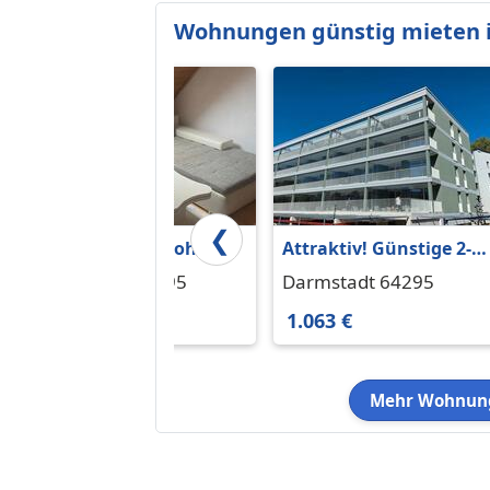
Wohnungen günstig mieten 
❮
Dachgeschosswohnung,
Attraktiv! Günstige 2-
zentral in Höchst im
Zimmer-Wohnung mit
Darmstadt 64295
Darmstadt 64295
Odenwald zu
großer Terrasse
790 €
1.063 €
vermieten
Mehr Wohnung