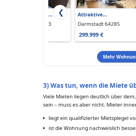
❮
Provisionsfrei-4-
Attraktive
Zimmer-Maisonette-
Kapitalanlage -
Darmstadt 64283
Darmstadt 64285
Wohnung in zentraler
vermietete
358.000 €
299.999 €
Wohnlage
Gartenwohnung in 1A
Lage
Mehr Wohnung
3) Was tun, wenn die Miete üb
Viele Mieten liegen deutlich über dem,
sein – muss es aber nicht. Mieter:inne
liegt ein qualifizierter Mietspiegel vo
ist die Wohnung nachweislich besser