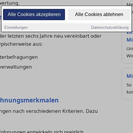
ewertung.
Me
Vo
Alle Cookies akzeptieren
Alle Cookies ablehnen
el in Darmstadt?
wissenschaftlichen Vorgaben erstellt.
Einstellungen
Datenschutzerklärung
Ei
der letzten sechs Jahre neu vereinbart oder
Mi
pischerweise aus:
Unt
Wi
eterbefragungen
erwaltungen
Mi
So 
kor
Wohnungsmerkmalen
ngen nach verschiedenen Kriterien. Dazu
Wohnungen entwickeln sich preislich