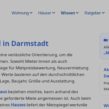
Wohnung
Häuser
Wissen
Ratgeber
🏡
l in Darmstadt
All
„M
eine verlässliche Orientierung, um die
mmen. Sowohl Mieter:innen als auch
dlage für Mietpreisbewertung, Neuvermietung
Ak
 Werte basieren auf den durchschnittlichen
Da
Lage, Baujahr, Größe und Ausstattung.
Pre
Mi
aus
beziehen möchte, kann anhand des
die geforderte Miete angemessen ist. Auch beim
eines
Hauses
liefert der Mietspiegel wertvolle
Wi