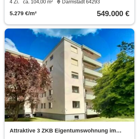
4 Zi.
ca. 104,00 m²
Darmstadt 64293
549.000 €
5.279 €/m²
Attraktive 3 ZKB Eigentumswohnung im
begehrten Komponistenviertel