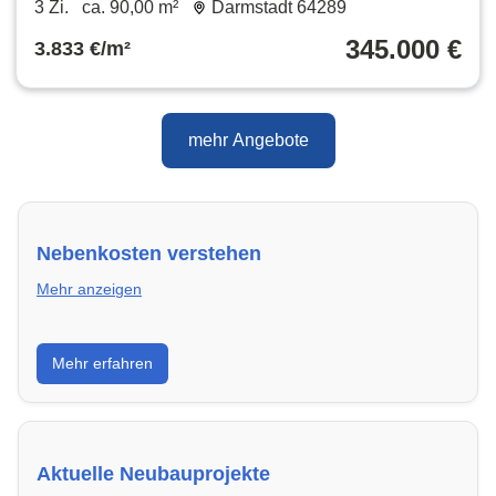
3 Zi.
ca. 90,00 m²
Darmstadt 64289
345.000 €
3.833 €/m²
mehr Angebote
Nebenkosten verstehen
Mehr anzeigen
Erfahre, welche Nebenkosten rechtmäßig sind und
Mehr erfahren
wie du deine monatliche Belastung optimieren
kannst.
Aktuelle Neubauprojekte