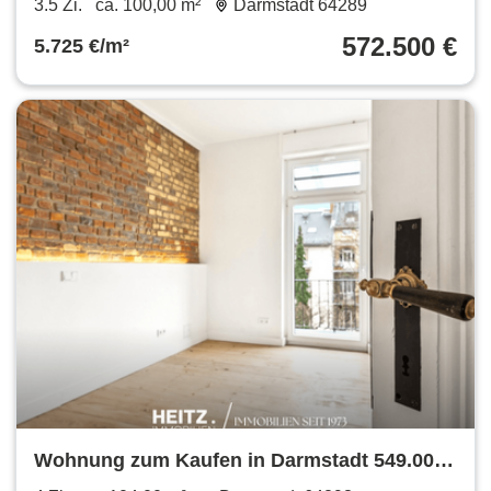
3.5 Zi.
ca. 100,00 m²
Darmstadt 64289
572.500 €
5.725 €/m²
Wohnung zum Kaufen in Darmstadt 549.000
€ 104 m²