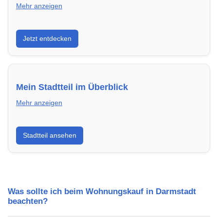
Mehr anzeigen
Entdecke Neubauprojekte in Darmstadt – modern,
Jetzt entdecken
energieeffizient und sofort bezugsfertig.
Mein Stadtteil im Überblick
Mehr anzeigen
Erfahre mehr über deinen Stadtteil in Darmstadt:
Stadtteil ansehen
Lebensqualität, Verkehrsanbindung, Schulen,
Freizeitmöglichkeiten und Mietpreise.
Was sollte ich beim Wohnungskauf in Darmstadt
beachten?