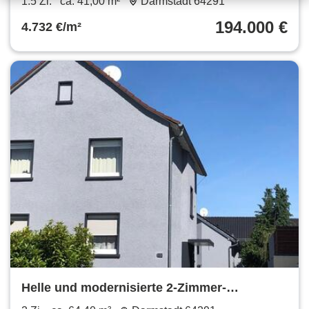
1.5 Zi.
ca. 41,00 m²
Darmstadt 64291
194.000 €
4.732 €/m²
Helle und modernisierte 2-Zimmer-
Eigentumswohnung im 2-FH