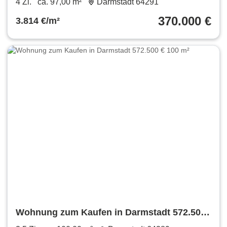
4 Zi.
ca. 97,00 m²
Darmstadt 64291
370.000 €
3.814 €/m²
Wohnung zum Kaufen in Darmstadt 572.500
€ 100 m²