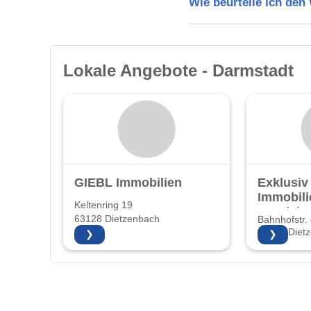
Wie beurteile ich de
Lokale Angebote - Darmstadt
GIEBL Immobilien
Exklusiv
Immobili
Keltenring 19
Vertrie
63128 Dietzenbach
Bahnhofstr.
63128 Diet
❯
❯