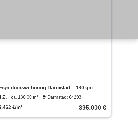
Eigentumswohnung Darmstadt - 130 qm -
teilbar - provisionsfrei
4 Zi.
ca. 130,00 m²
Darmstadt 64293
395.000 €
3.462 €/m²