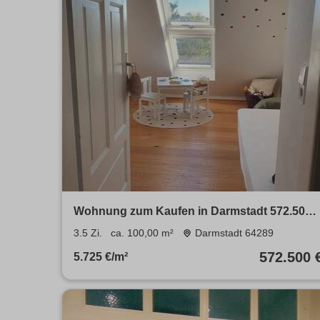
Wohnung zum Kaufen in Darmstadt 572.500 
100 m²
3.5 Zi.
ca. 100,00 m²
Darmstadt 64289
572.500 
5.725 €/m²