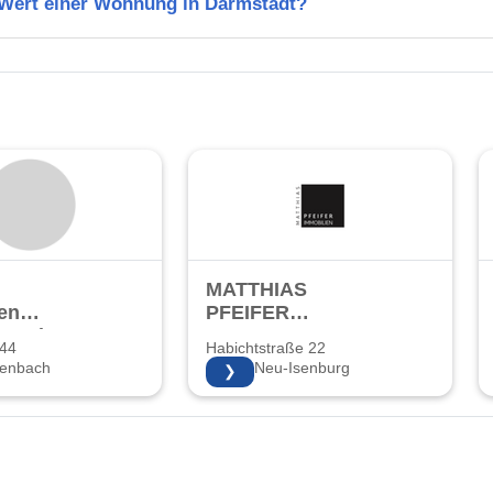
n Wert einer Wohnung in Darmstadt?
MATTHIAS
en
PFEIFER
bs GmbH
IMMOBILIEN
 44
Habichtstraße 22
zenbach
63263 Neu-Isenburg
❯