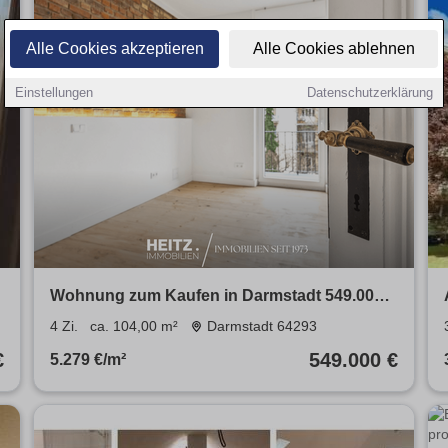
Alle Cookies akzeptieren
Alle Cookies ablehnen
Einstellungen
Datenschutzerklärung
€
Wohnung zum Kaufen in Darmstadt 549.000 €
104 m²
4 Zi.
ca. 104,00 m²
Darmstadt 64293
€
549.000 €
5.279 €/m²