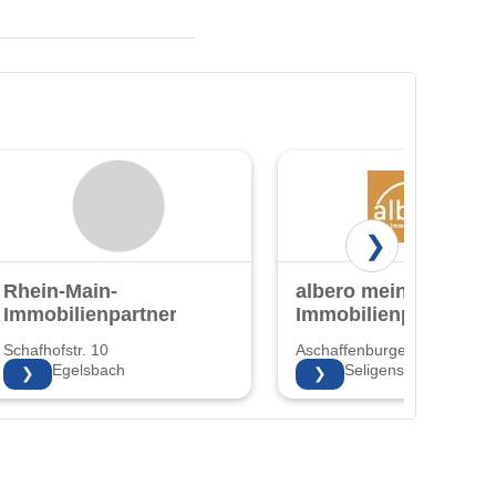
❯
Rhein-Main-
albero mein
Immobilienpartner
Immobilienpartner
Schafhofstr. 10
Aschaffenburger Str. 65
63329 Egelsbach
63500 Seligenstadt
❯
❯