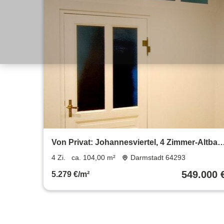
Von Privat: Johannesviertel, 4 Zimmer-Altbau
2 Bäder, Balkon
4 Zi.
ca. 104,00 m²
Darmstadt 64293
549.000 
5.279 €/m²