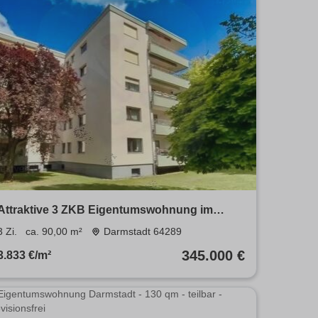
Attraktive 3 ZKB Eigentumswohnung im
begehrten Komponistenviertel
3 Zi.
ca. 90,00 m²
Darmstadt 64289
345.000 €
3.833 €/m²