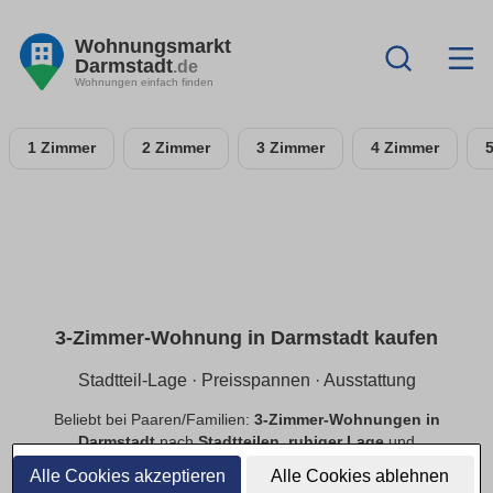
Wohnungsmarkt
Darmstadt
.de
Wohnungen einfach finden
1 Zimmer
2 Zimmer
3 Zimmer
4 Zimmer
3-Zimmer-Wohnung in Darmstadt kaufen
Stadtteil-Lage · Preisspannen · Ausstattung
Beliebt bei Paaren/Familien:
3-Zimmer-Wohnungen in
Darmstadt
nach
Stadtteilen
,
ruhiger Lage
und
Preisspannen
. Filtere
Balkon
,
Tiefgarage
,
Aufzug
,
Alle Cookies akzeptieren
Alle Cookies ablehnen
provisionsfrei
.