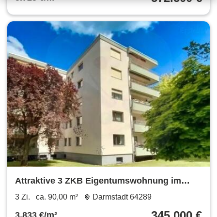
Attraktive 3 ZKB Eigentumswohnung im
begehrten Komponistenviertel
3 Zi.
ca. 90,00 m²
Darmstadt 64289
345.000 €
3.833 €/m²