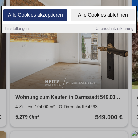
Alle Cookies akzeptieren
Alle Cookies ablehnen
Einstellungen
Datenschutzerklärung
€
Wohnung zum Kaufen in Darmstadt 549.000 €
104 m²
4 Zi.
ca. 104,00 m²
Darmstadt 64293
€
549.000 €
5.279 €/m²