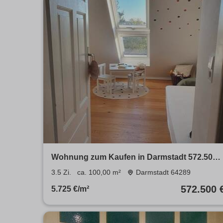
Wohnung zum Kaufen in Darmstadt 572.500 
100 m²
3.5 Zi.
ca. 100,00 m²
Darmstadt 64289
572.500 
5.725 €/m²