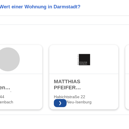
n Wert einer Wohnung in Darmstadt?
MATTHIAS
en
PFEIFER
bs GmbH
IMMOBILIEN
 44
Habichtstraße 22
zenbach
63263 Neu-Isenburg
❯