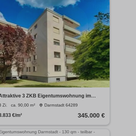
Attraktive 3 ZKB Eigentumswohnung im
begehrten Komponistenviertel
3 Zi.
ca. 90,00 m²
Darmstadt 64289
345.000 €
3.833 €/m²