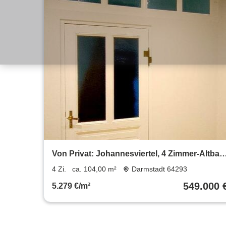
Von Privat: Johannesviertel, 4 Zimmer-Altbau
2 Bäder, Balkon
4 Zi.
ca. 104,00 m²
Darmstadt 64293
549.000 
5.279 €/m²