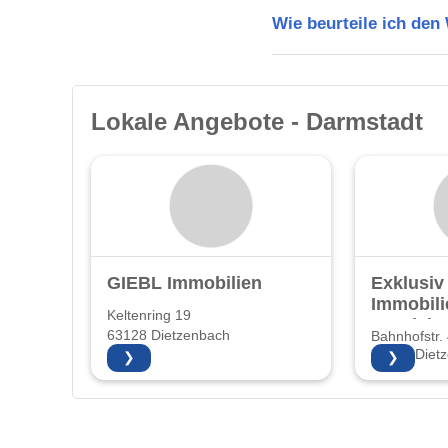
Wie beurteile ich de
Lokale Angebote - Darmstadt
GIEBL Immobilien
Exklusiv
Immobili
Keltenring 19
Vertrie
63128 Dietzenbach
Bahnhofstr.
63128 Diet
❯
❯