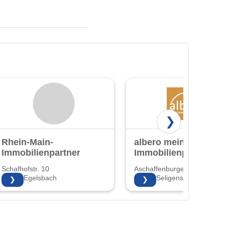
❯
Rhein-Main-
albero mein
Immobilienpartner
Immobilienpartner
Schafhofstr. 10
Aschaffenburger Str. 65
63329 Egelsbach
63500 Seligenstadt
❯
❯