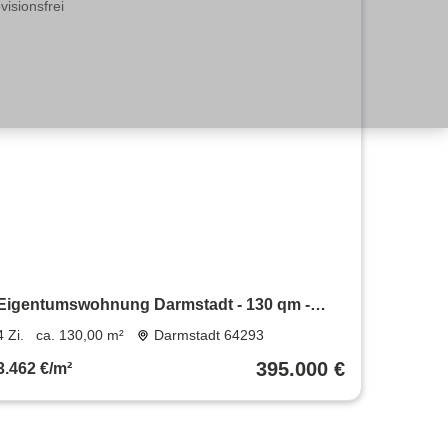
Eigentumswohnung Darmstadt - 130 qm -
teilbar - provisionsfrei
4 Zi.
ca. 130,00 m²
Darmstadt 64293
395.000 €
3.462 €/m²