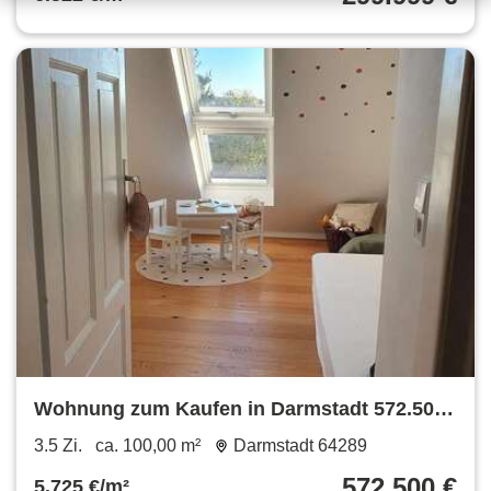
Wohnung zum Kaufen in Darmstadt 572.500
€ 100 m²
3.5 Zi.
ca. 100,00 m²
Darmstadt 64289
572.500 €
5.725 €/m²