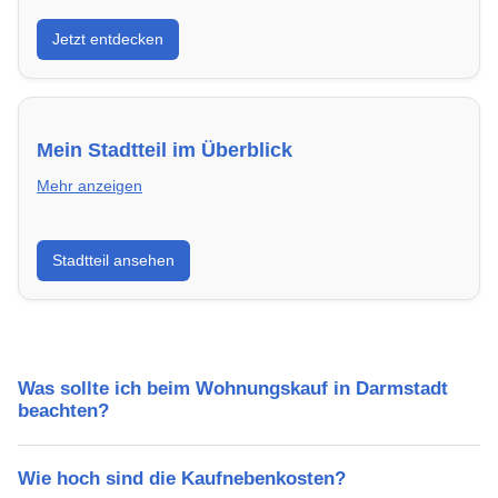
Entdecke Neubauprojekte in Darmstadt – modern,
Jetzt entdecken
energieeffizient und sofort bezugsfertig.
Mein Stadtteil im Überblick
Mehr anzeigen
Erfahre mehr über deinen Stadtteil in Darmstadt:
Stadtteil ansehen
Lebensqualität, Verkehrsanbindung, Schulen,
Freizeitmöglichkeiten und Mietpreise.
Was sollte ich beim Wohnungskauf in Darmstadt
beachten?
Wie hoch sind die Kaufnebenkosten?