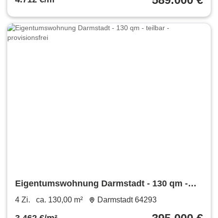
Eigentumswohnung Darmstadt - 130 qm -
teilbar - provisionsfrei
4 Zi.
ca. 130,00 m²
Darmstadt 64293