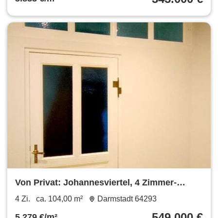
Von Privat: Johannesviertel, 4 Zimmer-
Altbau, 2 Bäder, Balkon
4 Zi.
ca. 104,00 m²
Darmstadt 64293
549.000 €
5.279 €/m²