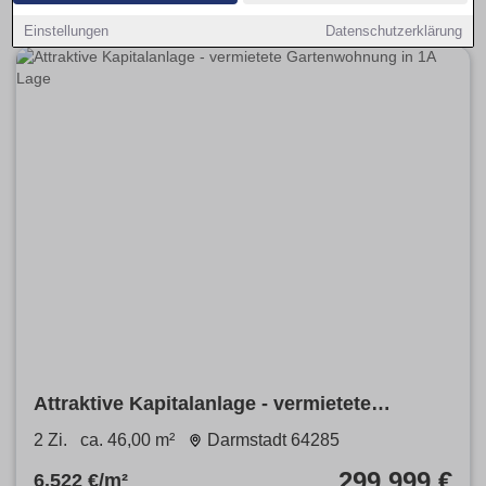
Einstellungen
Datenschutzerklärung
Attraktive Kapitalanlage - vermietete
Gartenwohnung in 1A Lage
2 Zi.
ca. 46,00 m²
Darmstadt 64285
299.999 €
6.522 €/m²