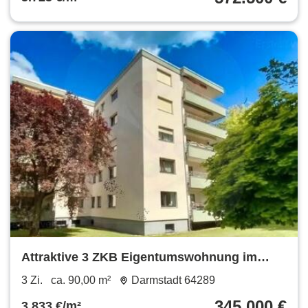
Attraktive 3 ZKB Eigentumswohnung im
begehrten Komponistenviertel
3 Zi.
ca. 90,00 m²
Darmstadt 64289
345.000 €
3.833 €/m²