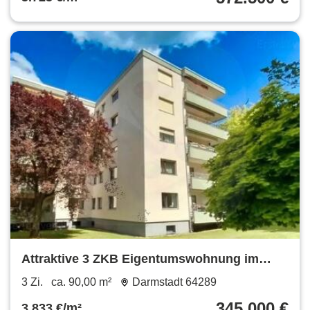
Attraktive 3 ZKB Eigentumswohnung im
begehrten Komponistenviertel
3 Zi.
ca. 90,00 m²
Darmstadt 64289
345.000 €
3.833 €/m²