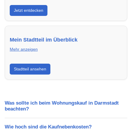
Entdecke Neubauprojekte in Darmstadt – modern,
Jetzt entdecken
energieeffizient und sofort bezugsfertig.
Mein Stadtteil im Überblick
Mehr anzeigen
Erfahre mehr über deinen Stadtteil in Darmstadt:
Stadtteil ansehen
Lebensqualität, Verkehrsanbindung, Schulen,
Freizeitmöglichkeiten und Mietpreise.
Was sollte ich beim Wohnungskauf in Darmstadt
beachten?
Wie hoch sind die Kaufnebenkosten?