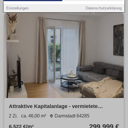
Einstellungen
Datenschutzerklärung
Attraktive Kapitalanlage - vermietete
Gartenwohnung in 1A Lage
2 Zi.
ca. 46,00 m²
Darmstadt 64285
299.999 €
6.522 €/m²