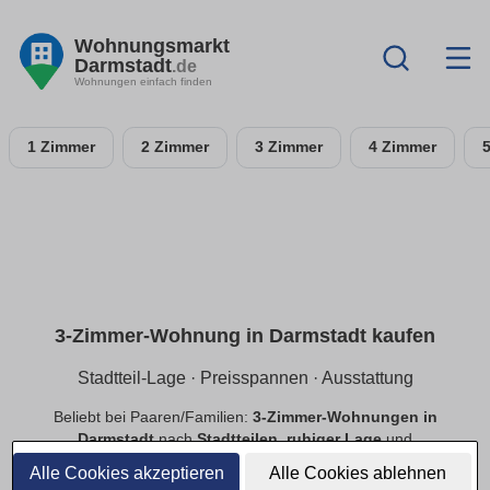
Wohnungsmarkt
Darmstadt
.de
Wohnungen einfach finden
1 Zimmer
2 Zimmer
3 Zimmer
4 Zimmer
3-Zimmer-Wohnung in Darmstadt kaufen
Stadtteil-Lage · Preisspannen · Ausstattung
Beliebt bei Paaren/Familien:
3-Zimmer-Wohnungen in
Darmstadt
nach
Stadtteilen
,
ruhiger Lage
und
Preisspannen
. Filtere
Balkon
,
Tiefgarage
,
Aufzug
,
Alle Cookies akzeptieren
Alle Cookies ablehnen
provisionsfrei
.