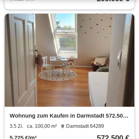
Wohnung zum Kaufen in Darmstadt 572.500
€ 100 m²
3.5 Zi.
ca. 100,00 m²
Darmstadt 64289
572.500 €
5.725 €/m²