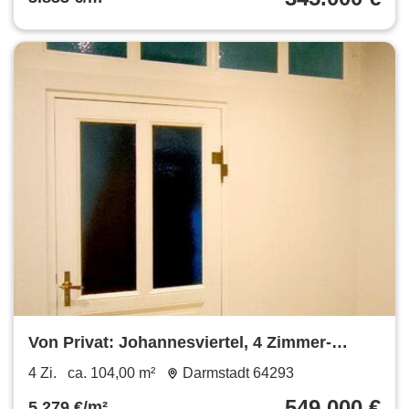
Von Privat: Johannesviertel, 4 Zimmer-
Altbau, 2 Bäder, Balkon
4 Zi.
ca. 104,00 m²
Darmstadt 64293
549.000 €
5.279 €/m²