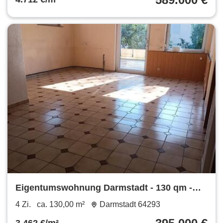
Eigentumswohnung Darmstadt - 130 qm -
teilbar - provisionsfrei
4 Zi.
ca. 130,00 m²
Darmstadt 64293