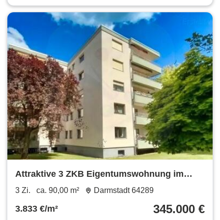
Attraktive 3 ZKB Eigentumswohnung im
begehrten Komponistenviertel
3 Zi.
ca. 90,00 m²
Darmstadt 64289
345.000 €
3.833 €/m²