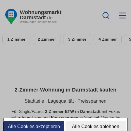
Wohnungsmarkt
Darmstadt
.de
Wohnungen einfach finden
1 Zimmer
2 Zimmer
3 Zimmer
4 Zimmer
2-Zimmer-Wohnung in Darmstadt kaufen
Stadtteile · Lagequalität · Preisspannen
Für Single/Paare:
2-Zimmer-ETW in Darmstadt
mit Fokus
auf
ruhige Lage
und
Preisspannen
je Stadtteil. Vergleiche
Neubau
und
Bestand
, priorisiere
provisionsfrei
.
Alle Cookies akzeptieren
Alle Cookies ablehnen