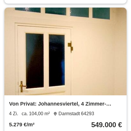
Von Privat: Johannesviertel, 4 Zimmer-
Altbau, 2 Bäder, Balkon
4 Zi.
ca. 104,00 m²
Darmstadt 64293
549.000 €
5.279 €/m²