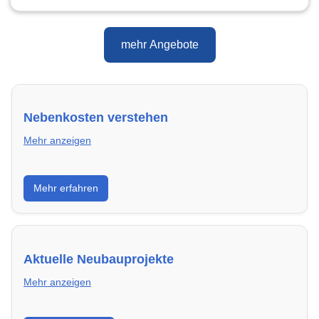
mehr Angebote
Nebenkosten verstehen
Mehr anzeigen
Erfahre, welche Nebenkosten rechtmäßig sind und
Mehr erfahren
wie du deine monatliche Belastung optimieren
kannst.
Aktuelle Neubauprojekte
Mehr anzeigen
Entdecke Neubauprojekte in Darmstadt – modern,