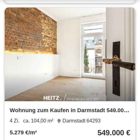
Wohnung zum Kaufen in Darmstadt 549.000
€ 104 m²
4 Zi.
ca. 104,00 m²
Darmstadt 64293
549.000 €
5.279 €/m²