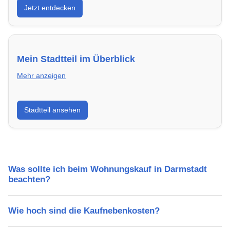
Jetzt entdecken
energieeffizient und sofort bezugsfertig.
Mein Stadtteil im Überblick
Mehr anzeigen
Erfahre mehr über deinen Stadtteil in Darmstadt:
Stadtteil ansehen
Lebensqualität, Verkehrsanbindung, Schulen,
Freizeitmöglichkeiten und Mietpreise.
Was sollte ich beim Wohnungskauf in Darmstadt
beachten?
Wie hoch sind die Kaufnebenkosten?