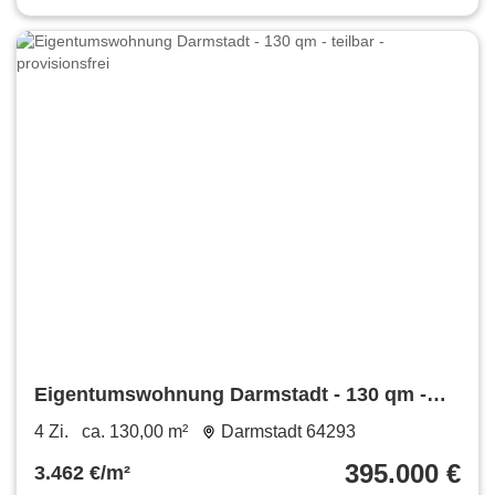
Eigentumswohnung Darmstadt - 130 qm -
teilbar - provisionsfrei
4 Zi.
ca. 130,00 m²
Darmstadt 64293
395.000 €
3.462 €/m²