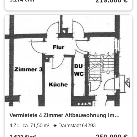
Vermietete 4 Zimmer Altbauwohnung im
Hochparterre (71,5 m²)
4 Zi.
ca. 71,50 m²
Darmstadt 64293