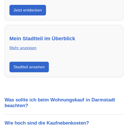
Entdecke Neubauprojekte in Darmstadt – modern,
Jetzt entdecken
energieeffizient und sofort bezugsfertig.
Mein Stadtteil im Überblick
Mehr anzeigen
Erfahre mehr über deinen Stadtteil in Darmstadt:
Stadtteil ansehen
Lebensqualität, Verkehrsanbindung, Schulen,
Freizeitmöglichkeiten und Mietpreise.
Was sollte ich beim Wohnungskauf in Darmstadt
beachten?
Wie hoch sind die Kaufnebenkosten?