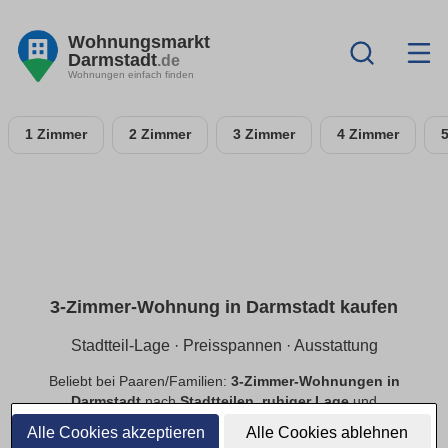
Wohnungsmarkt
Darmstadt
.de
Wohnungen einfach finden
1 Zimmer
2 Zimmer
3 Zimmer
4 Zimmer
3-Zimmer-Wohnung in Darmstadt kaufen
Stadtteil-Lage · Preisspannen · Ausstattung
Beliebt bei Paaren/Familien:
3-Zimmer-Wohnungen in
Darmstadt
nach
Stadtteilen
,
ruhiger Lage
und
Preisspannen
. Filtere
Balkon
,
Tiefgarage
,
Aufzug
,
Alle Cookies akzeptieren
Alle Cookies ablehnen
provisionsfrei
.