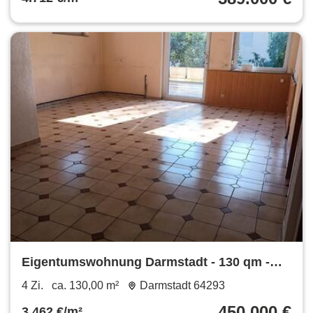
Eigentumswohnung Darmstadt - 130 qm -
teilbar - provisionsfrei
4 Zi.
ca. 130,00 m²
Darmstadt 64293
450.000 €
3.462 €/m²