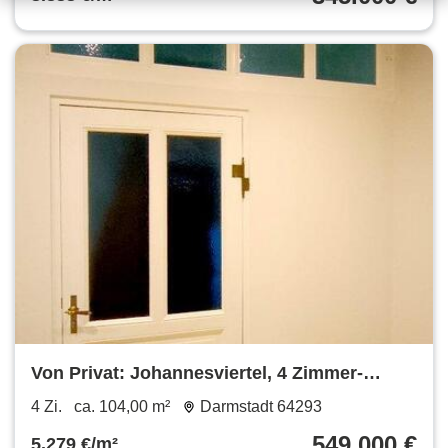
Von Privat: Johannesviertel, 4 Zimmer-
Altbau, 2 Bäder, Balkon
4 Zi.
ca. 104,00 m²
Darmstadt 64293
549.000 €
5.279 €/m²