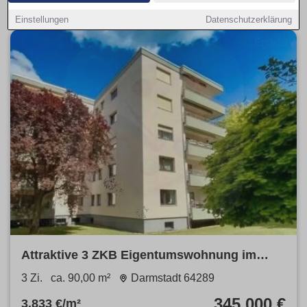
Einstellungen
Datenschutzerklärung
Attraktive 3 ZKB Eigentumswohnung im
begehrten Komponistenviertel
3 Zi.
ca. 90,00 m²
Darmstadt 64289
345.000 €
3.833 €/m²