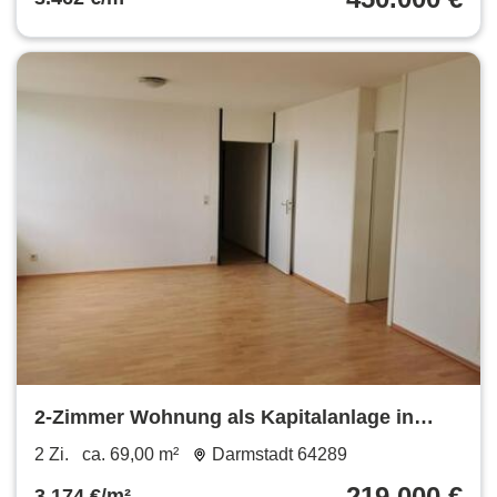
2-Zimmer Wohnung als Kapitalanlage in
Darmstadt Kranichstein
2 Zi.
ca. 69,00 m²
Darmstadt 64289
219.000 €
3.174 €/m²