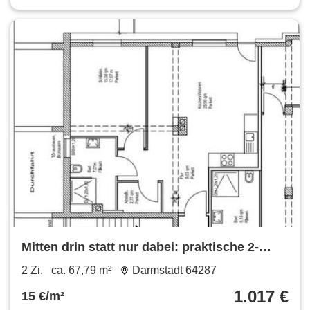
Mitten drin statt nur dabei: praktische 2-
Zimmer-Wohnung
2 Zi.
ca. 67,79 m²
Darmstadt 64287
1.017 €
15 €/m²