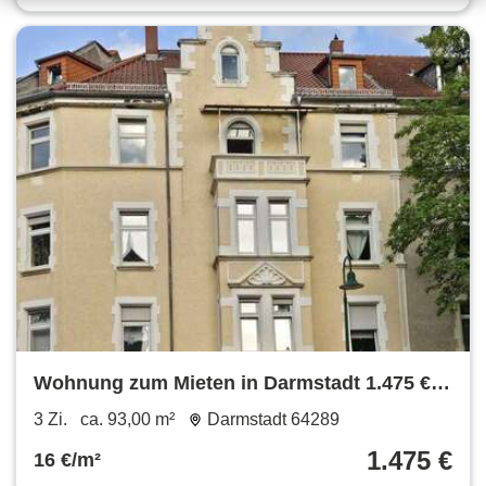
Wohnung zum Mieten in Darmstadt 1.475 €
93 m²
3 Zi.
ca. 93,00 m²
Darmstadt 64289
1.475 €
16 €/m²