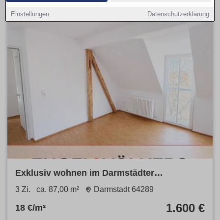
Einstellungen
Datenschutzerklärung
Exklusiv wohnen im Darmstädter
Martinsviertel: Stilvoll sanierte
3 Zi.
ca. 87,00 m²
Darmstadt 64289
Altbauwohnung mit Parkettboden, Balkon &
1.600 €
18 €/m²
ruhigem Flair