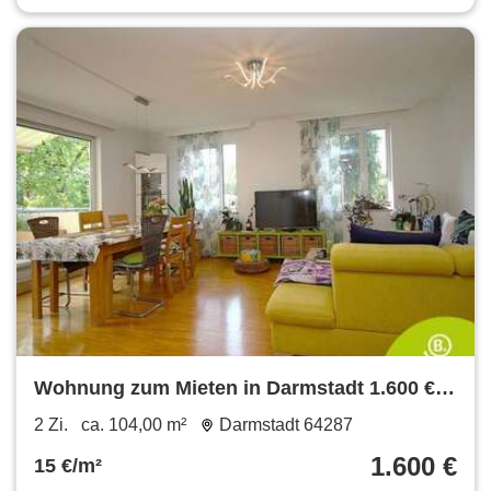
Wohnung zum Mieten in Darmstadt 1.600 €
104 m²
2 Zi.
ca. 104,00 m²
Darmstadt 64287
1.600 €
15 €/m²