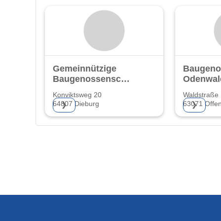
Gemeinnützige
Baugeno
Baugenossenschaft
Odenwal
eG.
Konviktsweg 20
Waldstraße
64807 Dieburg
63071 Offe
❯
❯