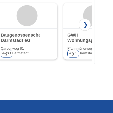
❯
Baugenossenschaft
GWH
Darmstadt eG
Wohnungsgesellscha
mbH Hessen
Carsonweg 81
Pfannmüllerweg 44
64289 Darmstadt
64289 Darmstadt-Kranichste
❯
❯