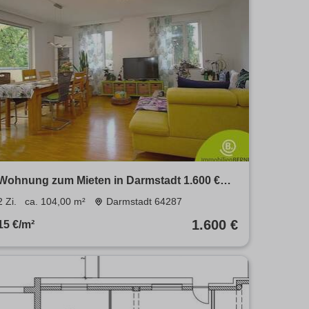
Wohnung zum Mieten in Darmstadt 1.600 €
104 m²
2 Zi.
ca. 104,00 m²
Darmstadt 64287
1.600 €
15 €/m²