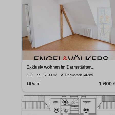
Exklusiv wohnen im Darmstädter
Martinsviertel: Stilvoll sanierte
3 Zi.
ca. 87,00 m²
Darmstadt 64289
Altbauwohnung mit Parkettboden, Balkon &
1.600 
18 €/m²
ruhigem Flair