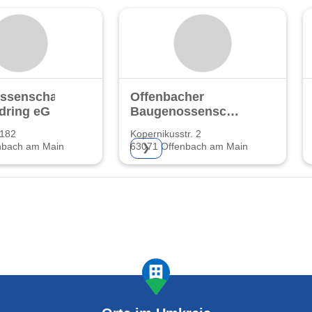
ssenschaft
Offenbacher
dring eG
Baugenossenschaft
eG
 182
Kopernikusstr. 2
nbach am Main
63071 Offenbach am Main
❯