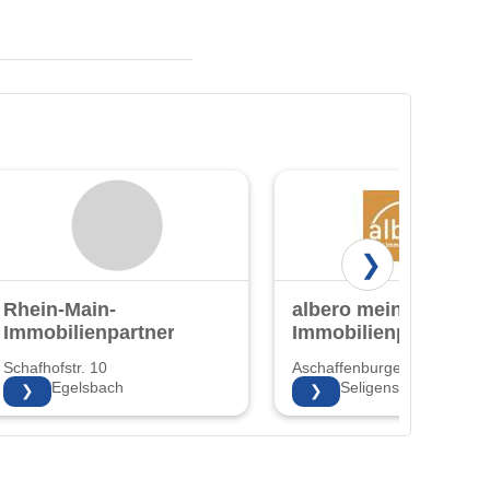
❯
Rhein-Main-
albero mein
Immobilienpartner
Immobilienpartner
Schafhofstr. 10
Aschaffenburger Str. 65
63329 Egelsbach
63500 Seligenstadt
❯
❯