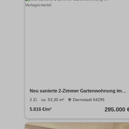
Neu sanierte 2-Zimmer Gartenwohnung im
Verlegerviertel
2 Zi.
ca. 53,30 m²
Darmstadt 64295
295.000 
5.816 €/m²