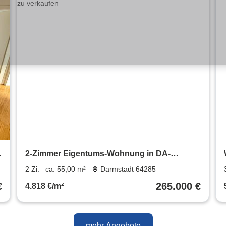
2-Zimmer Eigentums-Wohnung in DA-
Bessungen privat zu verkaufen
2 Zi.
ca. 55,00 m²
Darmstadt 64285
€
265.000 €
4.818 €/m²
mehr Angebote