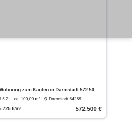
Wohnung zum Kaufen in Darmstadt 572.500 €
100 m²
3.5 Zi.
ca. 100,00 m²
Darmstadt 64289
572.500 €
5.725 €/m²