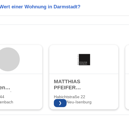
n Wert einer Wohnung in Darmstadt?
MATTHIAS
en
PFEIFER
bs GmbH
IMMOBILIEN
 44
Habichtstraße 22
zenbach
63263 Neu-Isenburg
❯