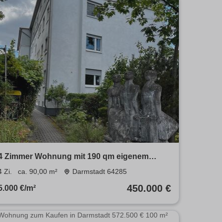
4 Zimmer Wohnung mit 190 qm eigenem
großen Garten in Bessungen
4 Zi.
ca. 90,00 m²
Darmstadt 64285
450.000 €
5.000 €/m²