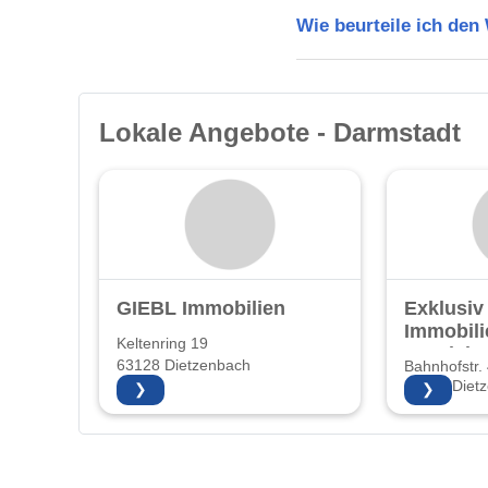
Wie beurteile ich de
Lokale Angebote - Darmstadt
GIEBL Immobilien
Exklusiv
Immobili
Keltenring 19
Vertrie
63128 Dietzenbach
Bahnhofstr.
63128 Diet
❯
❯