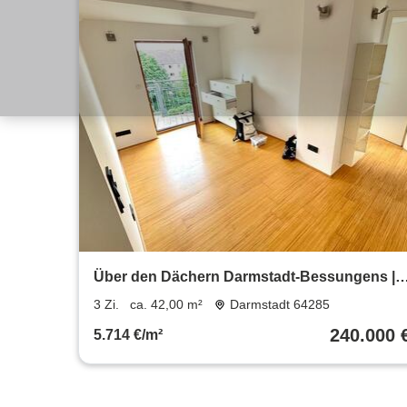
Über den Dächern Darmstadt-Bessungens |
Dachgeschosswohnung
3 Zi.
ca. 42,00 m²
Darmstadt 64285
240.000 
5.714 €/m²