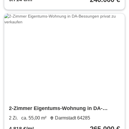
2-Zimmer Eigentums-Wohnung in DA-
Bessungen privat zu verkaufen
2 Zi.
ca. 55,00 m²
Darmstadt 64285
265.000 €
4.818 €/m²