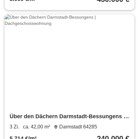
Über den Dächern Darmstadt-Bessungens |
Dachgeschosswohnung
3 Zi.
ca. 42,00 m²
Darmstadt 64285
240.000 €
5.714 €/m²