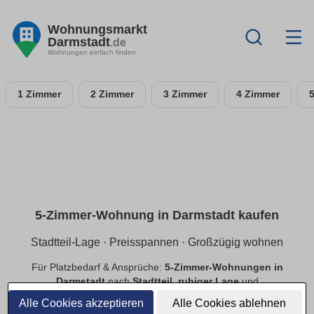
Wohnungsmarkt
Darmstadt
.de
Wohnungen einfach finden
1 Zimmer
2 Zimmer
3 Zimmer
4 Zimmer
5-Zimmer-Wohnung in Darmstadt kaufen
Stadtteil-Lage · Preisspannen · Großzügig wohnen
Für Platzbedarf & Ansprüche:
5-Zimmer-Wohnungen in
Darmstadt
nach
Stadtteil
,
ruhiger Lage
und
Preisspannen
. Finde
provisionsfreie
Angebote mit
Alle Cookies akzeptieren
Alle Cookies ablehnen
passender Ausstattung.