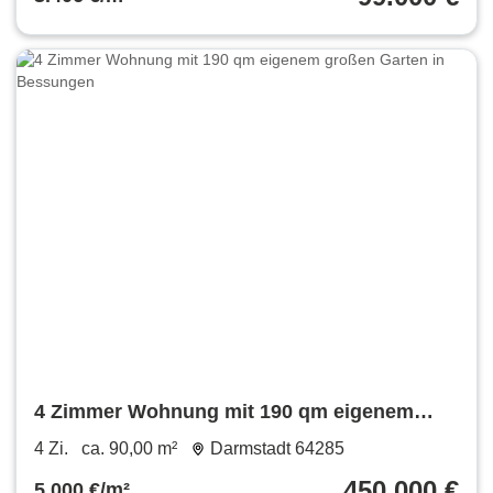
4 Zimmer Wohnung mit 190 qm eigenem
großen Garten in Bessungen
4 Zi.
ca. 90,00 m²
Darmstadt 64285
450.000 €
5.000 €/m²