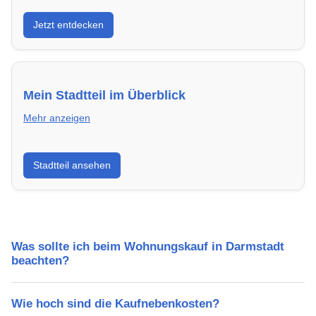
Entdecke Neubauprojekte in Darmstadt – modern,
Jetzt entdecken
energieeffizient und sofort bezugsfertig.
Mein Stadtteil im Überblick
Mehr anzeigen
Erfahre mehr über deinen Stadtteil in Darmstadt:
Stadtteil ansehen
Lebensqualität, Verkehrsanbindung, Schulen,
Freizeitmöglichkeiten und Mietpreise.
Was sollte ich beim Wohnungskauf in Darmstadt
beachten?
Wie hoch sind die Kaufnebenkosten?