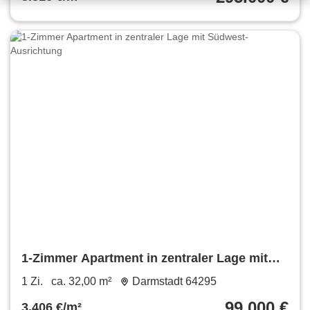
1-Zimmer Apartment in zentraler Lage mit
Südwest-Ausrichtung
1 Zi.
ca. 32,00 m²
Darmstadt 64295
99.000 €
3.406 €/m²