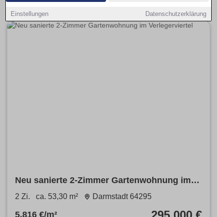
Einstellungen
Datenschutzerklärung
Neu sanierte 2-Zimmer Gartenwohnung im
Verlegerviertel
2 Zi.
ca. 53,30 m²
Darmstadt 64295
295.000 €
5.816 €/m²