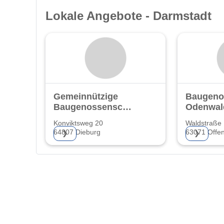
Lokale Angebote - Darmstadt
Gemeinnützige
Baugeno
Baugenossenschaft
Odenwal
eG.
Konviktsweg 20
Waldstraße
64807 Dieburg
63071 Offe
❯
❯