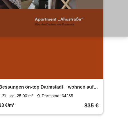
Bessungen on-top Darmstadt _ wohnen auf
Zeit
1 Zi.
ca. 25,00 m²
Darmstadt 64285
835 €
33 €/m²