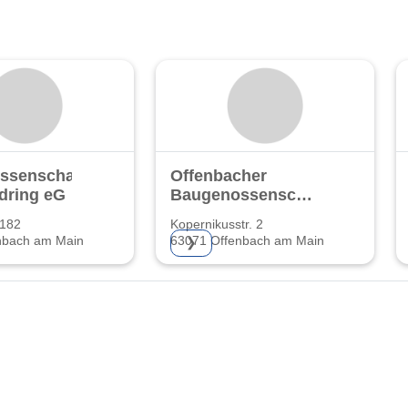
ssenschaft
Offenbacher
dring eG
Baugenossenschaft
eG
 182
Kopernikusstr. 2
nbach am Main
63071 Offenbach am Main
❯