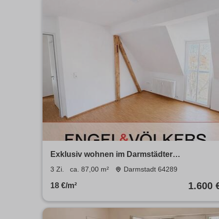
Exklusiv wohnen im Darmstädter
Martinsviertel: Stilvoll sanierte
3 Zi.
ca. 87,00 m²
Darmstadt 64289
Altbauwohnung mit Parkettboden, Balkon &
1.600 
18 €/m²
ruhigem Flair