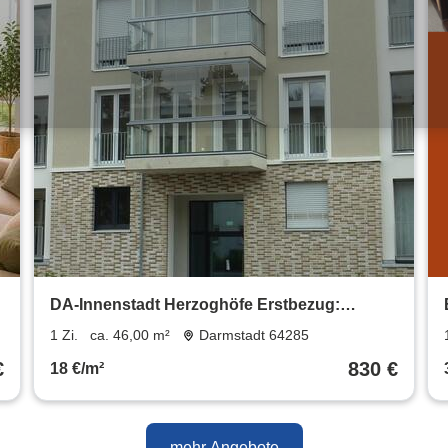
DA-Innenstadt Herzoghöfe Erstbezug:
großzügiges 1 Zimmer-Apartment mit
1 Zi.
ca. 46,00 m²
Darmstadt 64285
Westbalkon, 46 m² Wfl.
€
830 €
18 €/m²
mehr Angebote