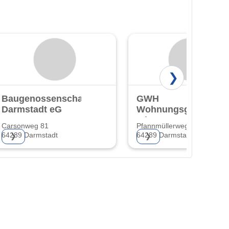
❯
Baugenossenschaft
GWH
Darmstadt eG
Wohnungsgesellscha
mbH Hessen
Carsonweg 81
Pfannmüllerweg 44
64289 Darmstadt
64289 Darmstadt-Kranichste
❯
❯