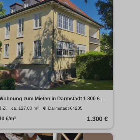
Wohnung zum Mieten in Darmstadt 1.300 €
127 m²
3 Zi.
ca. 127,00 m²
Darmstadt 64285
1.300 €
10 €/m²