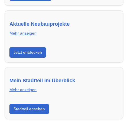
Aktuelle Neubauprojekte
Mehr anzeigen
Entdecke Neubauprojekte in Darmstadt – modern,
Jetzt entdecken
energieeffizient und sofort bezugsfertig.
Mein Stadtteil im Überblick
Mehr anzeigen
Erfahre mehr über deinen Stadtteil in Darmstadt:
Stadtteil ansehen
Lebensqualität, Verkehrsanbindung, Schulen,
Freizeitmöglichkeiten und Mietpreise.