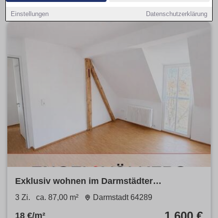
Einstellungen
Datenschutzerklärung
Exklusiv wohnen im Darmstädter
Martinsviertel: Stilvoll sanierte
3 Zi.
ca. 87,00 m²
Darmstadt 64289
Altbauwohnung mit Parkettboden, Balkon &
1.600 €
18 €/m²