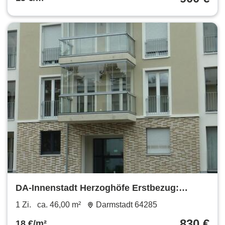
DA-Innenstadt Herzoghöfe Erstbezug:
großzügiges 1 Zimmer-Apartment mit
1 Zi.
ca. 46,00 m²
Darmstadt 64285
Westbalkon, 46 m² Wfl.
830 €
18 €/m²