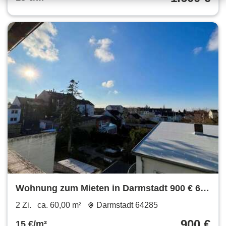
ruhigem Flair
Wohnung zum Mieten in Darmstadt 900 € 60
m²
2 Zi.
ca. 60,00 m²
Darmstadt 64285
900 €
15 €/m²