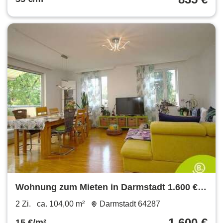
Wohnung zum Mieten in Darmstadt 1.600 €
104 m²
2 Zi.
ca. 104,00 m²
Darmstadt 64287
1.600 €
15 €/m²