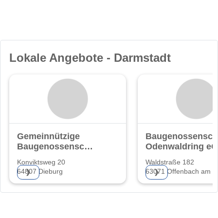
Lokale Angebote - Darmstadt
Gemeinnützige
Baugenossensch
Baugenossenschaft
Odenwaldring eG
eG.
Konviktsweg 20
Waldstraße 182
64807 Dieburg
63071 Offenbach am M
❯
❯