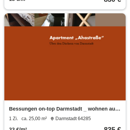
Bessungen on-top Darmstadt _ wohnen auf
Zeit
1 Zi.
ca. 25,00 m²
Darmstadt 64285
835 €
33 €/m²