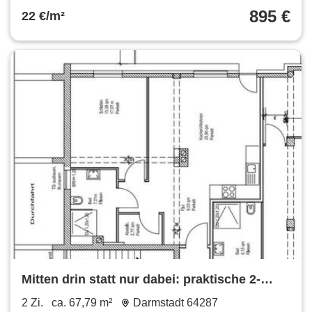
895 €
22 €/m²
Mitten drin statt nur dabei: praktische 2-
Zimmer-Wohnung
2 Zi.
ca. 67,79 m²
Darmstadt 64287