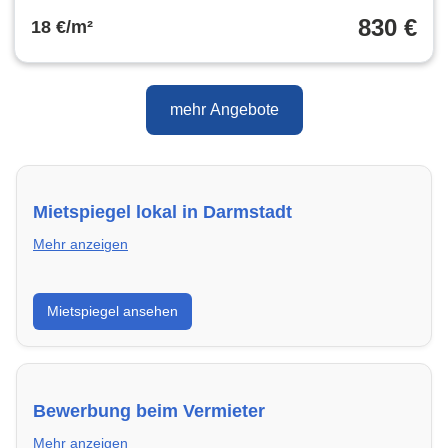
Westbalkon, 46 m² Wfl.
830 €
18 €/m²
mehr Angebote
Mietspiegel lokal in Darmstadt
Mehr anzeigen
Erhalte einen Überblick über die aktuellen Mietpreise
Mietspiegel ansehen
regional in Darmstadt. So weißt du genau, welche
Miete fair ist und wo sich ein Vergleich lohnt.
Bewerbung beim Vermieter
Mehr anzeigen