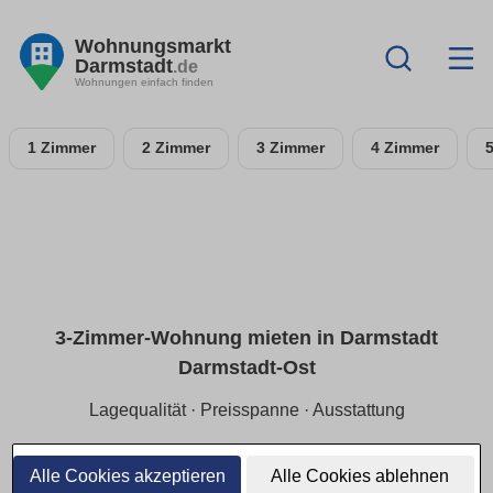
Wohnungsmarkt
Darmstadt
.de
Wohnungen einfach finden
1 Zimmer
2 Zimmer
3 Zimmer
4 Zimmer
3-Zimmer-Wohnung mieten in Darmstadt
Darmstadt-Ost
Lagequalität · Preisspanne · Ausstattung
Finde eine 3-Zimmer-Wohnung in Darmstadt Darmstadt-
Ost, perfekt für Familien oder Wohngemeinschaften. Die
Alle Cookies akzeptieren
Alle Cookies ablehnen