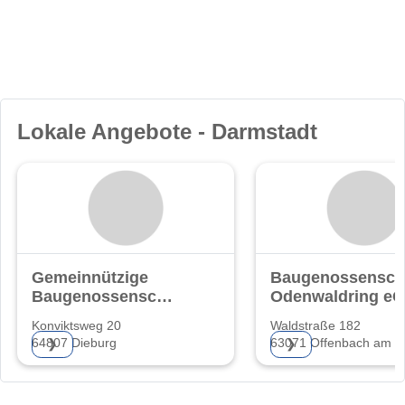
Lokale Angebote - Darmstadt
Gemeinnützige
Baugenossensch
Baugenossenschaft
Odenwaldring eG
eG.
Konviktsweg 20
Waldstraße 182
64807 Dieburg
63071 Offenbach am M
❯
❯