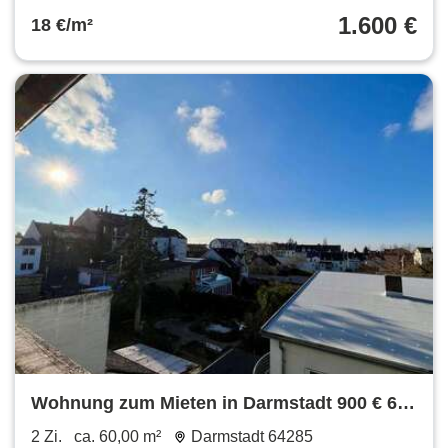
Altbauwohnung mit Parkettboden, Balkon &
1.600 €
18 €/m²
ruhigem Flair
Wohnung zum Mieten in Darmstadt 900 € 60
m²
2 Zi.
ca. 60,00 m²
Darmstadt 64285