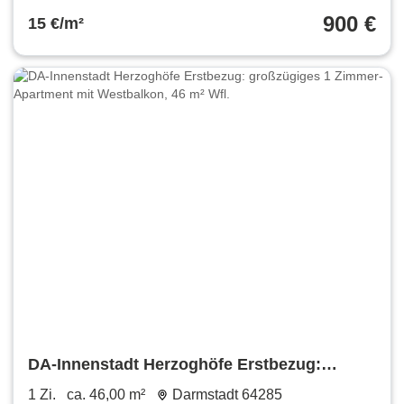
900 €
15 €/m²
DA-Innenstadt Herzoghöfe Erstbezug:
großzügiges 1 Zimmer-Apartment mit
1 Zi.
ca. 46,00 m²
Darmstadt 64285