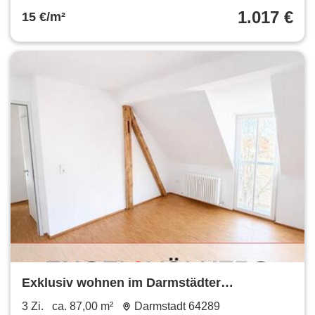
1.017 €
15 €/m²
Exklusiv wohnen im Darmstädter
Martinsviertel: Stilvoll sanierte
3 Zi.
ca. 87,00 m²
Darmstadt 64289